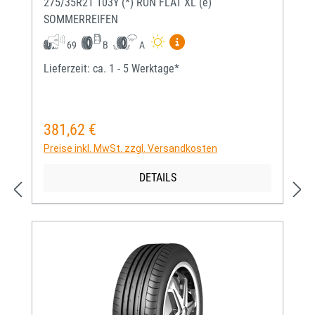
275/35R21 103Y (*) RUN FLAT XL (e)
SOMMERREIFEN
Mehr Informationen zum EU-
69
B
A
Lieferzeit: ca. 1 - 5 Werktage*
381,62 €
Regulärer Preis:
Preise inkl. MwSt. zzgl. Versandkosten
DETAILS