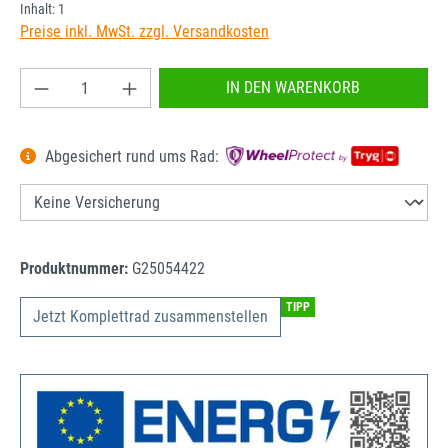
Inhalt:
1
Preise inkl. MwSt. zzgl. Versandkosten
Produkt Anzahl: Gib den gewünschten Wert ein od
IN DEN WARENKORB
Abgesichert rund ums Rad:
Produktnummer:
G25054422
TIPP
Jetzt Komplettrad zusammenstellen