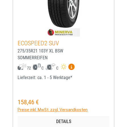
ECOSPEED2 SUV
275/35R21 103Y XL BSW
SOMMERREIFEN
Mehr Informationen zum EU-
72
C
C
Lieferzeit: ca. 1 - 5 Werktage*
158,46 €
Regulärer Preis:
Preise inkl. MwSt. zzgl. Versandkosten
DETAILS