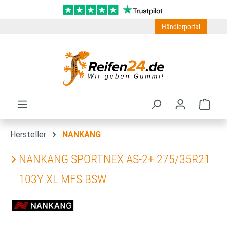
Zum Hauptinhalt springen
Händlerportal
Ware
Hersteller
NANKANG
NANKANG SPORTNEX AS-2+ 275/35R21
103Y XL MFS BSW