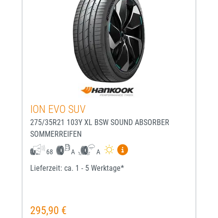
ION EVO SUV
275/35R21 103Y XL BSW SOUND ABSORBER
SOMMERREIFEN
Mehr Informationen zum EU-
68
A
A
Lieferzeit: ca. 1 - 5 Werktage*
295,90 €
Regulärer Preis: