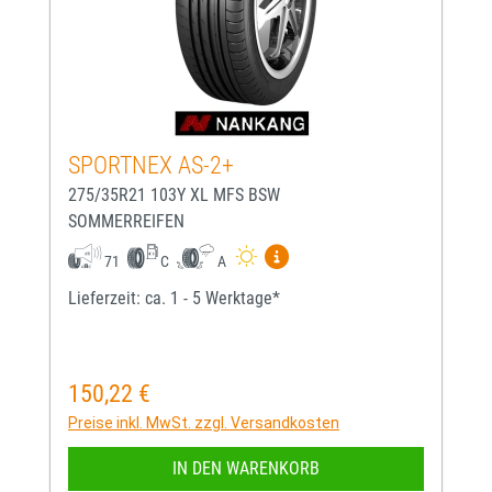
SPORTNEX AS-2+
275/35R21 103Y XL MFS BSW
SOMMERREIFEN
Mehr Informationen zum EU-
71
C
A
Lieferzeit: ca. 1 - 5 Werktage*
150,22 €
Regulärer Preis:
Preise inkl. MwSt. zzgl. Versandkosten
IN DEN WARENKORB