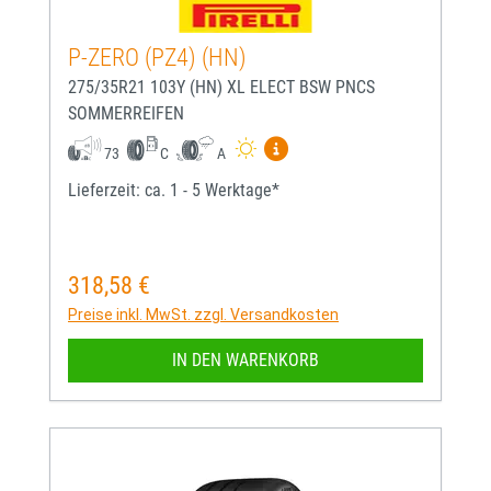
P-ZERO (PZ4) (HN)
275/35R21 103Y (HN) XL ELECT BSW PNCS
SOMMERREIFEN
Mehr Informationen zum EU-
73
C
A
Lieferzeit: ca. 1 - 5 Werktage*
318,58 €
Regulärer Preis:
Preise inkl. MwSt. zzgl. Versandkosten
IN DEN WARENKORB