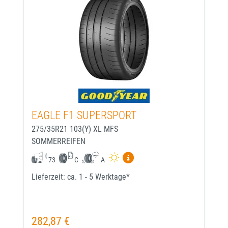
EAGLE F1 SUPERSPORT
275/35R21 103(Y) XL MFS
SOMMERREIFEN
Mehr Informationen zum EU-
73
C
A
Lieferzeit: ca. 1 - 5 Werktage*
282,87 €
Regulärer Preis: