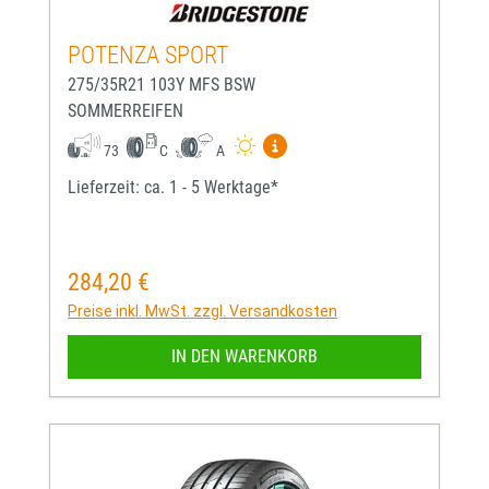
POTENZA SPORT
275/35R21 103Y MFS BSW
SOMMERREIFEN
Mehr Informationen zum EU-
73
C
A
Lieferzeit: ca. 1 - 5 Werktage*
284,20 €
Regulärer Preis:
Preise inkl. MwSt. zzgl. Versandkosten
IN DEN WARENKORB