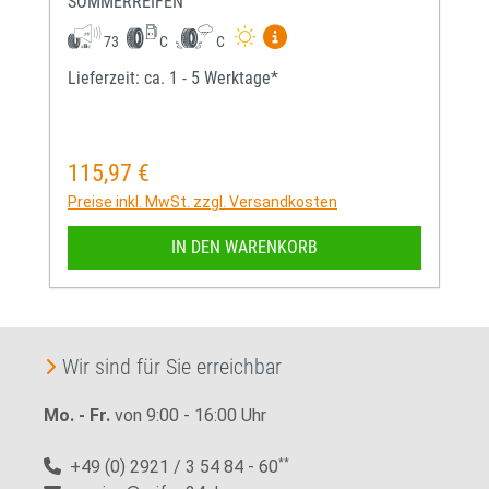
SOMMERREIFEN
Mehr Informationen zum EU-
73
C
C
Lieferzeit: ca. 1 - 5 Werktage*
115,97 €
Regulärer Preis:
Preise inkl. MwSt. zzgl. Versandkosten
IN DEN WARENKORB
Wir sind für Sie erreichbar
Mo. - Fr.
von 9:00 - 16:00 Uhr
+49 (0) 2921 / 3 54 84 - 60
**