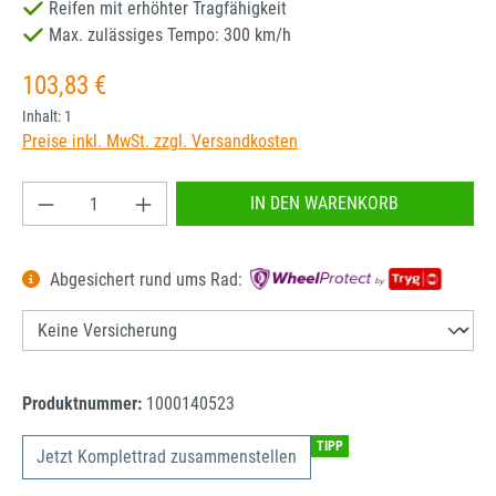
Reifen mit erhöhter Tragfähigkeit
Max. zulässiges Tempo: 300 km/h
Regulärer Preis:
103,83 €
Inhalt:
1
Preise inkl. MwSt. zzgl. Versandkosten
Produkt Anzahl: Gib den gewünschten Wert ein od
IN DEN WARENKORB
Abgesichert rund ums Rad:
Produktnummer:
1000140523
TIPP
Jetzt Komplettrad zusammenstellen