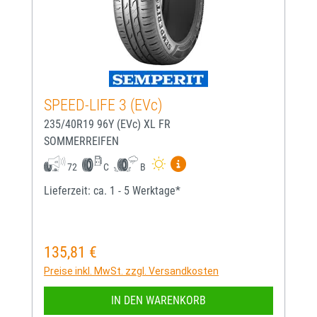
SPEED-LIFE 3 (EVc)
235/40R19 96Y (EVc) XL FR
SOMMERREIFEN
Mehr Informationen zum EU-
72
C
B
Lieferzeit: ca. 1 - 5 Werktage*
135,81 €
Regulärer Preis:
Preise inkl. MwSt. zzgl. Versandkosten
IN DEN WARENKORB