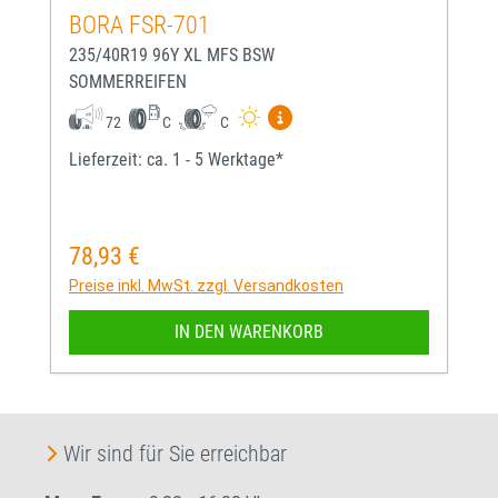
BORA FSR-701
235/40R19 96Y XL MFS BSW
SOMMERREIFEN
Mehr Informationen zum EU-
72
C
C
Lieferzeit: ca. 1 - 5 Werktage*
78,93 €
Regulärer Preis:
Preise inkl. MwSt. zzgl. Versandkosten
IN DEN WARENKORB
Wir sind für Sie erreichbar