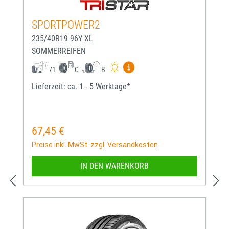
SPORTPOWER2
235/40R19 96Y XL
SOMMERREIFEN
Mehr Informationen zum EU-
71
C
B
Lieferzeit: ca. 1 - 5 Werktage*
67,45 €
Regulärer Preis:
Preise inkl. MwSt. zzgl. Versandkosten
IN DEN WARENKORB