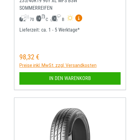
235/40R19 96Y XL MFS BSW
SOMMERREIFEN
Mehr Informationen zum EU-
70
C
B
Lieferzeit: ca. 1 - 5 Werktage*
98,32 €
Regulärer Preis:
Preise inkl. MwSt. zzgl. Versandkosten
IN DEN WARENKORB