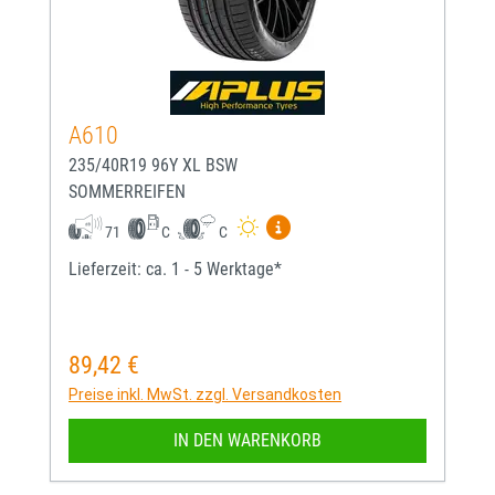
A610
235/40R19 96Y XL BSW
SOMMERREIFEN
Mehr Informationen zum EU-
71
C
C
Lieferzeit: ca. 1 - 5 Werktage*
89,42 €
Regulärer Preis:
Preise inkl. MwSt. zzgl. Versandkosten
IN DEN WARENKORB