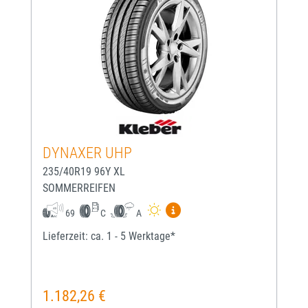
DYNAXER UHP
235/40R19 96Y XL
SOMMERREIFEN
Mehr Informationen zum EU-
69
C
A
Lieferzeit: ca. 1 - 5 Werktage*
1.182,26 €
Regulärer Preis: