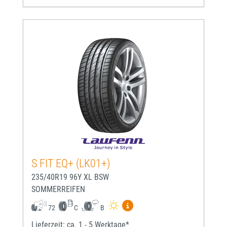
S FIT EQ+ (LK01+)
235/40R19 96Y XL BSW
SOMMERREIFEN
Mehr Informationen zum EU-
72
C
B
Lieferzeit: ca. 1 - 5 Werktage*