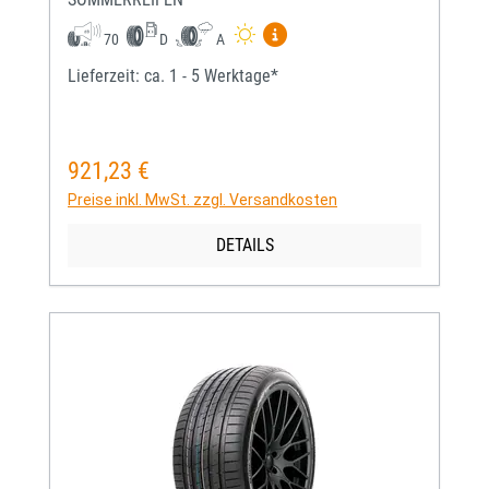
Mehr Informationen zum EU-
70
D
A
Lieferzeit: ca. 1 - 5 Werktage*
921,23 €
Regulärer Preis:
Preise inkl. MwSt. zzgl. Versandkosten
DETAILS