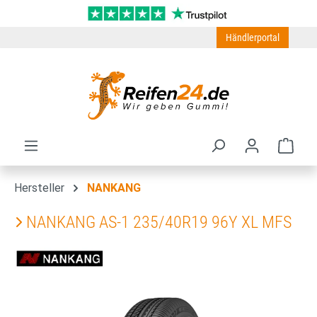
Zum Hauptinhalt springen
Händlerportal
Ware
Hersteller
NANKANG
NANKANG AS-1 235/40R19 96Y XL MFS
Bildergalerie überspringen