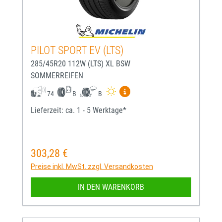
PILOT SPORT EV (LTS)
285/45R20 112W (LTS) XL BSW
SOMMERREIFEN
Mehr Informationen zum EU-
74
B
B
Lieferzeit: ca. 1 - 5 Werktage*
303,28 €
Regulärer Preis:
Preise inkl. MwSt. zzgl. Versandkosten
IN DEN WARENKORB