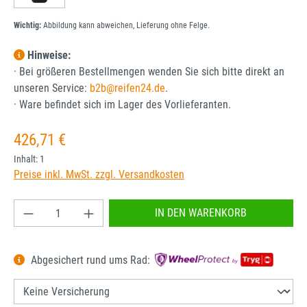
Wichtig:
Abbildung kann abweichen, Lieferung ohne Felge.
Hinweise:
· Bei größeren Bestellmengen wenden Sie sich bitte direkt an
unseren Service:
b2b@reifen24.de
.
· Ware befindet sich im Lager des Vorlieferanten.
Regulärer Preis:
426,71 €
Inhalt:
1
Preise inkl. MwSt. zzgl. Versandkosten
Produkt Anzahl: Gib den gewünschten Wert ein od
IN DEN WARENKORB
Abgesichert rund ums Rad: