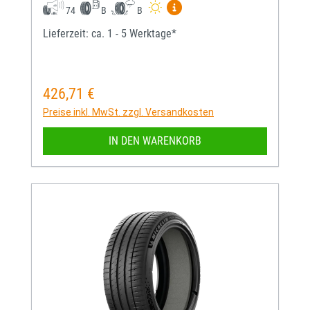
Mehr Informationen zum EU-
74
B
B
Lieferzeit: ca. 1 - 5 Werktage*
426,71 €
Regulärer Preis:
Preise inkl. MwSt. zzgl. Versandkosten
IN DEN WARENKORB