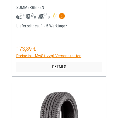
SOMMERREIFEN
Mehr Informationen zum EU-Re
B
B
Lieferzeit: ca. 1 - 5 Werktage*
173,89 €
Regulärer Preis:
Preise inkl. MwSt. zzgl. Versandkosten
DETAILS