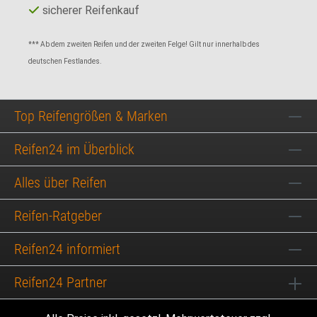
sicherer Reifenkauf
*** Ab dem zweiten Reifen und der zweiten Felge! Gilt nur innerhalb des
deutschen Festlandes.
Top Reifengrößen & Marken
Reifen24 im Überblick
Alles über Reifen
Reifen-Ratgeber
Reifen24 informiert
Reifen24 Partner