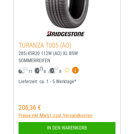
TURANZA T005 (AO)
285/45R20 112W (AO) XL BSW
SOMMERREIFEN
Mehr Informationen zum EU-
71
B
B
Lieferzeit: ca. 1 - 5 Werktage*
206,36 €
Regulärer Preis:
Preise inkl. MwSt. zzgl. Versandkosten
IN DEN WARENKORB