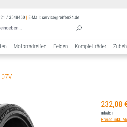
921 / 3548460
|
E-Mail: service@reifen24.de
ifen
Motorradreifen
Felgen
Kompletträder
Zubeh
107V
Regulärer Prei
232,08 
Inhalt:
1
Preise inkl. M