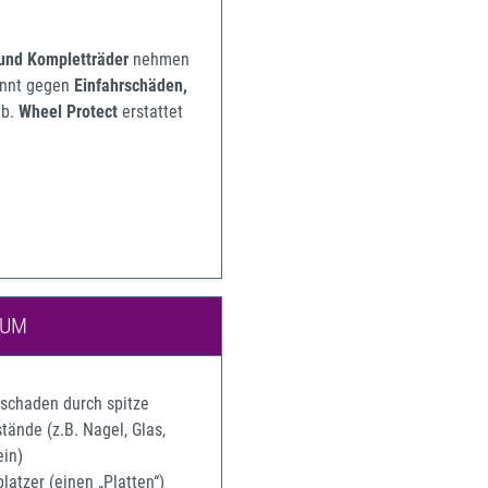
 und Kompletträder
nehmen
pannt gegen
Einfahrschäden,
b.
Wheel Protect
erstattet
IUM
rschaden durch spitze
ände (z.B. Nagel, Glas,
ein)
latzer (einen „Platten“)