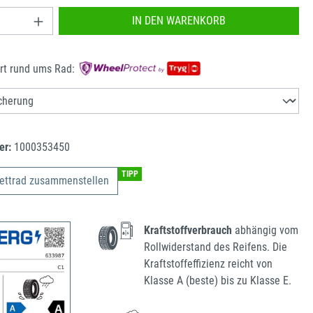
nzahl: Gib den gewünschten Wert ein oder benu
IN DEN WARENKORB
rt rund ums Rad:
er:
1000353450
TIPP
ettrad zusammenstellen
Kraftstoffverbrauch
abhängig vom
Rollwiderstand des Reifens. Die
Kraftstoffeffizienz reicht von
Klasse A (beste) bis zu Klasse E.