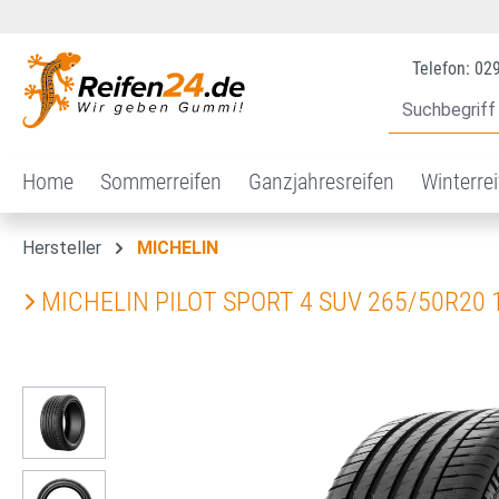
 Hauptinhalt springen
Zur Suche springen
Zur Hauptnavigation springen
Telefon: 02
Home
Sommerreifen
Ganzjahresreifen
Winterre
Hersteller
MICHELIN
MICHELIN PILOT SPORT 4 SUV 265/50R20 
Bildergalerie überspringen