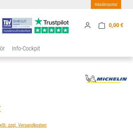
Händlerportal
0,00 €
Ware
ör
Info-Cockpit
s:
€
wSt. zzgl. Versandkosten