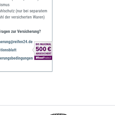
ismus
ahlschutz (nur bei separatem
ahl der versicherten Waren)
Fragen zur Versicherung?
herung@reifen24.de
tionsblatt
herungsbedingungen