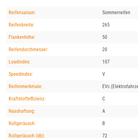
Reifensaison:
Sommerreifen
Reifenbreite:
265
Flankenhöhe:
50
Reifendurchmesser:
20
Loadindex:
107
Speedindex:
V
Reifenmerkmale:
EVc (Elektrofahrz
Kraftstoffeffizienz:
C
Nasshaftung:
A
Rollgeräusch:
B
Rollgeräusch (db):
72