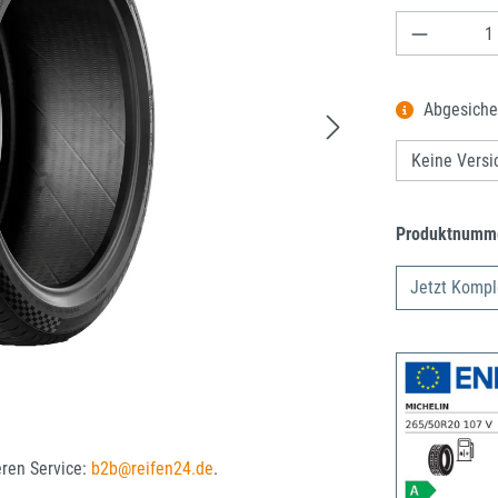
Produkt A
Abgesiche
Produktnumm
Jetzt Kompl
eren Service:
b2b@reifen24.de
.