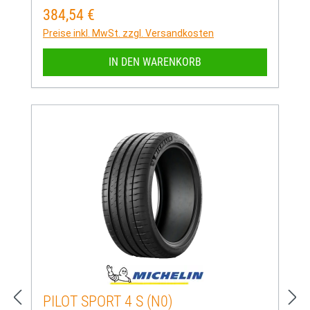
384,54 €
Regulärer Preis:
Preise inkl. MwSt. zzgl. Versandkosten
IN DEN WARENKORB
PILOT SPORT 4 S (N0)