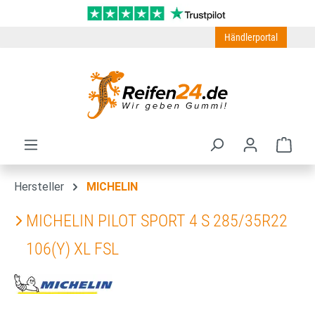
Zum Hauptinhalt springen
Händlerportal
Ware
Hersteller
MICHELIN
MICHELIN PILOT SPORT 4 S 285/35R22
106(Y) XL FSL