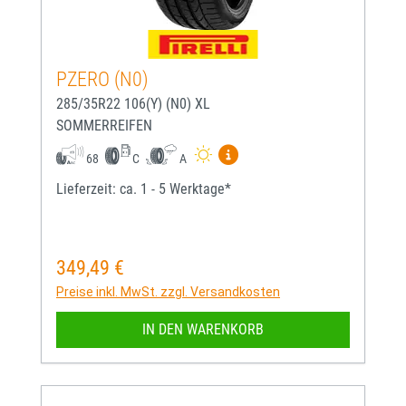
PZERO (N0)
285/35R22 106(Y) (N0) XL
SOMMERREIFEN
Mehr Informationen zum EU-
68
C
A
Lieferzeit: ca. 1 - 5 Werktage*
349,49 €
Regulärer Preis:
Preise inkl. MwSt. zzgl. Versandkosten
IN DEN WARENKORB