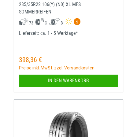
285/35R22 106(Y) (N0) XL MFS
SOMMERREIFEN
Mehr Informationen zum EU-
73
C
B
Lieferzeit: ca. 1 - 5 Werktage*
398,36 €
Regulärer Preis:
Preise inkl. MwSt. zzgl. Versandkosten
IN DEN WARENKORB