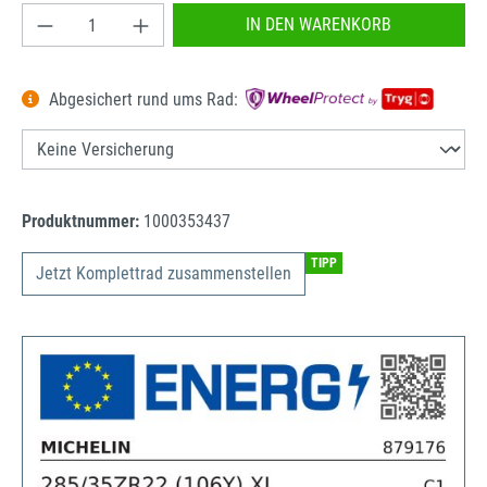
Produkt Anzahl: Gib den gewünschten Wert ein od
IN DEN WARENKORB
Abgesichert rund ums Rad:
Produktnummer:
1000353437
TIPP
Jetzt Komplettrad zusammenstellen