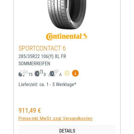
SPORTCONTACT 6
285/35R22 106(Y) XL FR
SOMMERREIFEN
Mehr Informationen zum EU-
75
D
A
Lieferzeit: ca. 1 - 5 Werktage*
911,49 €
Regulärer Preis:
Preise inkl. MwSt. zzgl. Versandkosten
DETAILS