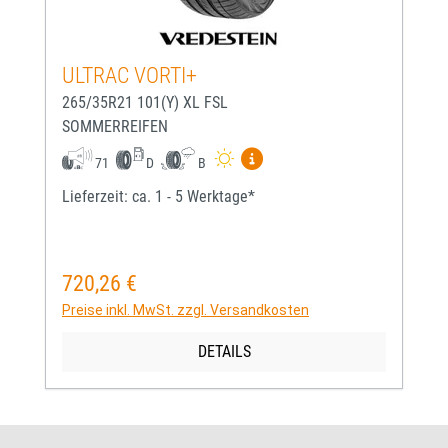
ULTRAC VORTI+
265/35R21 101(Y) XL FSL
SOMMERREIFEN
Mehr Informationen zum EU-
71
D
B
Lieferzeit: ca. 1 - 5 Werktage*
720,26 €
Regulärer Preis:
Preise inkl. MwSt. zzgl. Versandkosten
DETAILS