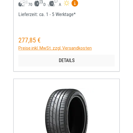
Mehr Informationen zum EU-
70
D
A
Lieferzeit: ca. 1 - 5 Werktage*
277,85 €
Regulärer Preis:
Preise inkl. MwSt. zzgl. Versandkosten
DETAILS