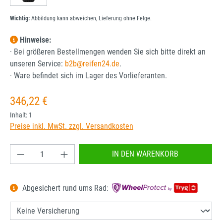
Wichtig:
Abbildung kann abweichen, Lieferung ohne Felge.
Hinweise:
· Bei größeren Bestellmengen wenden Sie sich bitte direkt an
unseren Service:
b2b@reifen24.de
.
· Ware befindet sich im Lager des Vorlieferanten.
Regulärer Preis:
346,22 €
Inhalt:
1
Preise inkl. MwSt. zzgl. Versandkosten
Produkt Anzahl: Gib den gewünschten Wert ein od
IN DEN WARENKORB
Abgesichert rund ums Rad: