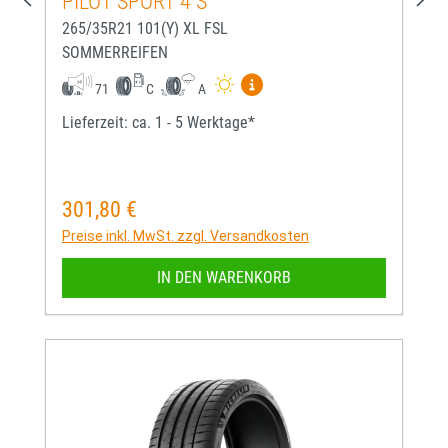
PILOT SPORT 4 S
265/35R21 101(Y) XL FSL
SOMMERREIFEN
Mehr Informationen zum EU-
71
C
A
Lieferzeit: ca. 1 - 5 Werktage*
301,80 €
Regulärer Preis:
Preise inkl. MwSt. zzgl. Versandkosten
IN DEN WARENKORB