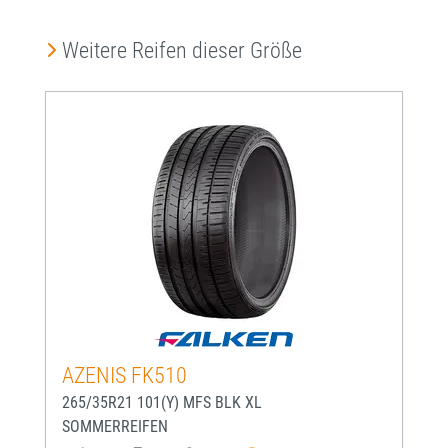
Produktgalerie überspringen
Weitere Reifen dieser Größe
AZENIS FK510
265/35R21 101(Y) MFS BLK XL
SOMMERREIFEN