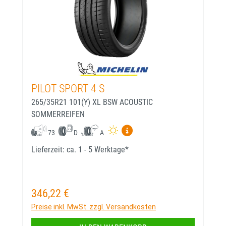
PILOT SPORT 4 S
265/35R21 101(Y) XL BSW ACOUSTIC
SOMMERREIFEN
Mehr Informationen zum EU-
73
D
A
Lieferzeit: ca. 1 - 5 Werktage*
346,22 €
Regulärer Preis:
Preise inkl. MwSt. zzgl. Versandkosten