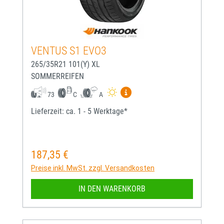
VENTUS S1 EVO3
265/35R21 101(Y) XL
SOMMERREIFEN
Mehr Informationen zum EU-
73
C
A
Lieferzeit: ca. 1 - 5 Werktage*
187,35 €
Regulärer Preis:
Preise inkl. MwSt. zzgl. Versandkosten
IN DEN WARENKORB