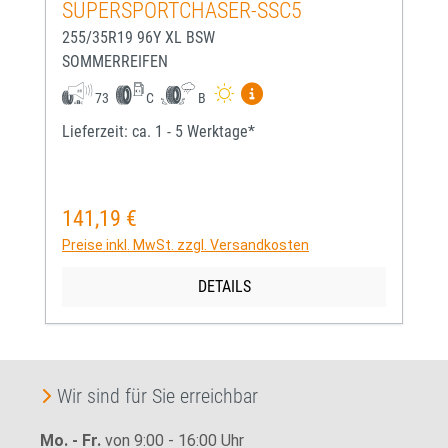
SUPERSPORTCHASER-SSC5
255/35R19 96Y XL BSW
SOMMERREIFEN
Mehr Informationen zum EU-
73
C
B
Lieferzeit: ca. 1 - 5 Werktage*
141,19 €
Regulärer Preis:
Preise inkl. MwSt. zzgl. Versandkosten
DETAILS
Wir sind für Sie erreichbar
Mo. - Fr.
von 9:00 - 16:00 Uhr