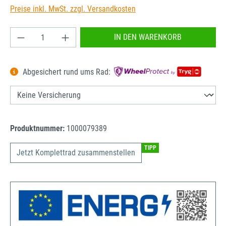
Preise inkl. MwSt. zzgl. Versandkosten
Produkt Anzahl: Gib den gewünschten Wert ein od
IN DEN WARENKORB
Abgesichert rund ums Rad:
Produktnummer:
1000079389
TIPP
Jetzt Komplettrad zusammenstellen