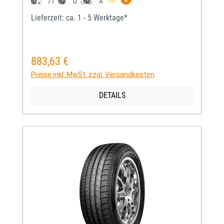
71
D
A
Lieferzeit: ca. 1 - 5 Werktage*
883,63 €
Regulärer Preis:
Preise inkl. MwSt. zzgl. Versandkosten
DETAILS