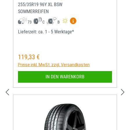
255/35R19 96Y XL BSW
SOMMERREIFEN
Mehr Informationen zum EU-
73
C
B
Lieferzeit: ca. 1 - 5 Werktage*
119,33 €
Regulärer Preis:
Preise inkl. MwSt. zzgl. Versandkosten
IN DEN WARENKORB