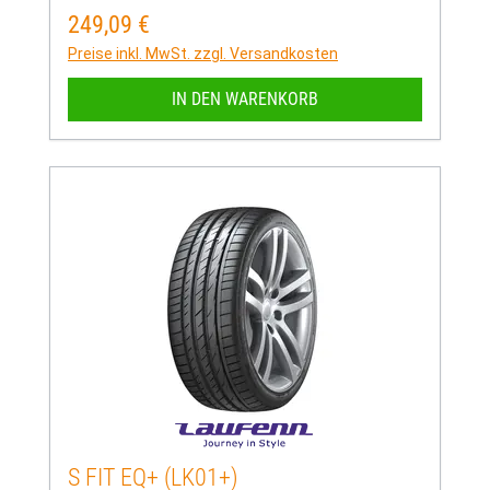
249,09 €
Regulärer Preis:
Preise inkl. MwSt. zzgl. Versandkosten
IN DEN WARENKORB
S FIT EQ+ (LK01+)