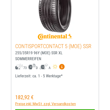
CONTISPORTCONTACT 5 (MOE) SSR
255/35R19 96Y (MOE) SSR XL
SOMMERREIFEN
Mehr Informationen zum EU-
73
D
A
Lieferzeit: ca. 1 - 5 Werktage*
182,92 €
Regulärer Preis:
Preise inkl. MwSt. zzgl. Versandkosten