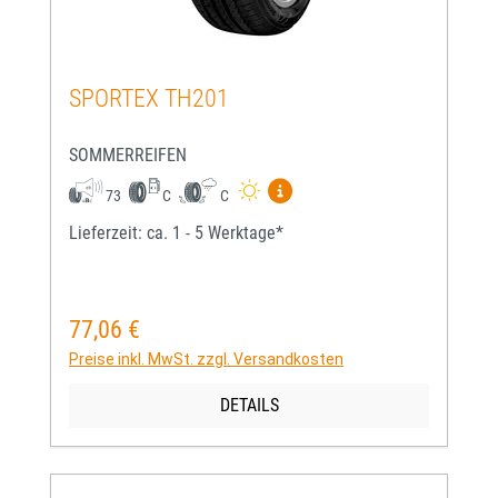
SPORTEX TH201
SOMMERREIFEN
Mehr Informationen zum EU-
73
C
C
Lieferzeit: ca. 1 - 5 Werktage*
77,06 €
Regulärer Preis:
Preise inkl. MwSt. zzgl. Versandkosten
DETAILS