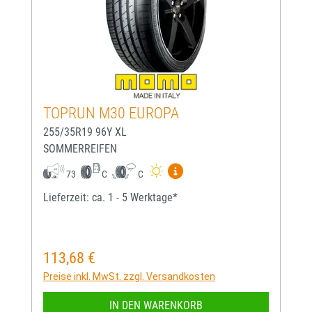
TOPRUN M30 EUROPA
255/35R19 96Y XL
SOMMERREIFEN
Mehr Informationen zum EU-
73
C
C
Lieferzeit: ca. 1 - 5 Werktage*
113,68 €
Regulärer Preis:
Preise inkl. MwSt. zzgl. Versandkosten
IN DEN WARENKORB