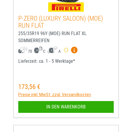
P-ZERO (LUXURY SALOON) (MOE)
RUN FLAT
255/35R19 96Y (MOE) RUN FLAT XL
SOMMERREIFEN
Mehr Informationen zum EU-
70
C
A
Lieferzeit: ca. 1 - 5 Werktage*
173,56 €
Regulärer Preis:
Preise inkl. MwSt. zzgl. Versandkosten
IN DEN WARENKORB