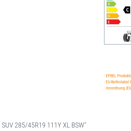
· EPREL Produkt
· EU-Reifenlabel
· Verordnung (E
1 SUV 285/45R19 111Y XL BSW"