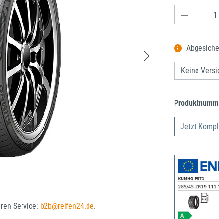
Produkt A
Abgesiche
Produktnumm
Jetzt Kompl
eren Service:
b2b@reifen24.de
.