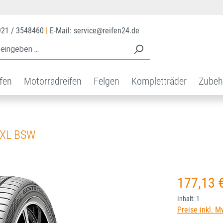
921 / 3548460
|
E-Mail: service@reifen24.de
ifen
Motorradreifen
Felgen
Kompletträder
Zubeh
 XL BSW
Regulärer Prei
177,13 
Inhalt:
1
Preise inkl. M