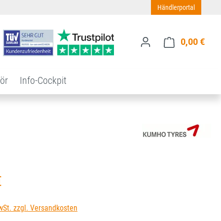
Händlerportal
0,00 €
Ware
ör
Info-Cockpit
s:
€
wSt. zzgl. Versandkosten