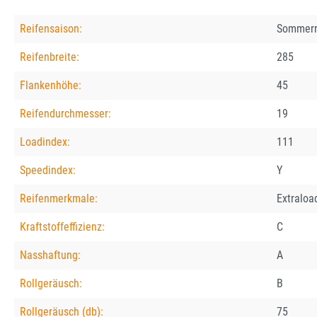
Reifensaison:
Sommerr
Reifenbreite:
285
Flankenhöhe:
45
Reifendurchmesser:
19
Loadindex:
111
Speedindex:
Y
Reifenmerkmale:
Extraloa
Kraftstoffeffizienz:
C
Nasshaftung:
A
Rollgeräusch:
B
Rollgeräusch (db):
75