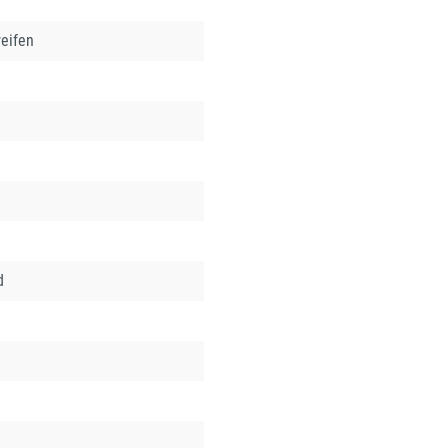
eifen
d