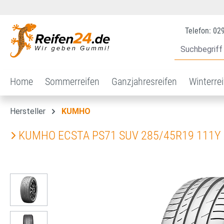
 Hauptinhalt springen
Zur Suche springen
Zur Hauptnavigation springen
Telefon: 02
Home
Sommerreifen
Ganzjahresreifen
Winterre
Hersteller
KUMHO
KUMHO ECSTA PS71 SUV 285/45R19 111Y
Bildergalerie überspringen