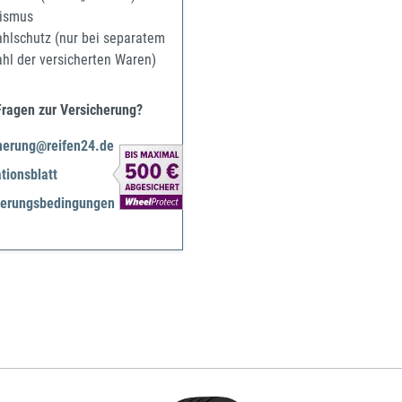
ismus
ahlschutz (nur bei separatem
ahl der versicherten Waren)
Fragen zur Versicherung?
herung@reifen24.de
tionsblatt
herungsbedingungen