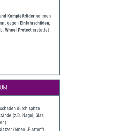
 und Kompletträder
nehmen
pannt gegen
Einfahrschäden,
b.
Wheel Protect
erstattet
IUM
rschaden durch spitze
ände (z.B. Nagel, Glas,
ein)
latzer (einen „Platten“)