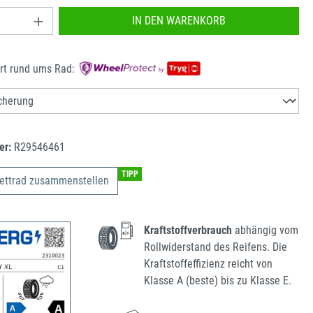
nzahl: Gib den gewünschten Wert ein oder benu
IN DEN WARENKORB
rt rund ums Rad:
er:
R29546461
TIPP
ettrad zusammenstellen
Kraftstoffverbrauch
abhängig vom
Rollwiderstand des Reifens. Die
Kraftstoffeffizienz reicht von
Klasse A (beste) bis zu Klasse E.