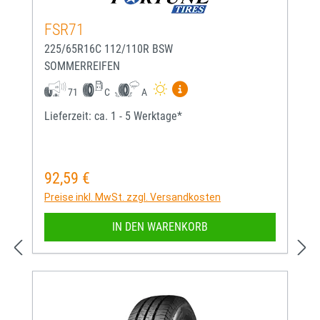
FSR71
225/65R16C 112/110R BSW
SOMMERREIFEN
Mehr Informationen zum EU-
71
C
A
Lieferzeit: ca. 1 - 5 Werktage*
92,59 €
Regulärer Preis:
Preise inkl. MwSt. zzgl. Versandkosten
IN DEN WARENKORB