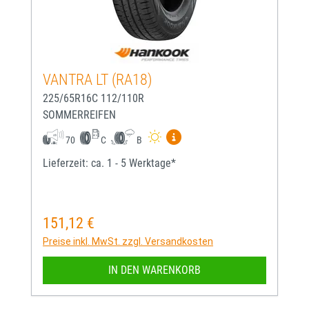
VANTRA LT (RA18)
225/65R16C 112/110R
SOMMERREIFEN
Mehr Informationen zum EU-
70
C
B
Lieferzeit: ca. 1 - 5 Werktage*
151,12 €
Regulärer Preis:
Preise inkl. MwSt. zzgl. Versandkosten
IN DEN WARENKORB