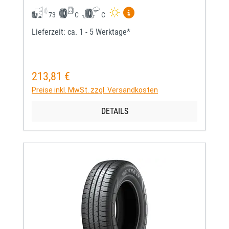
Mehr Informationen zum EU-
73
C
C
Lieferzeit: ca. 1 - 5 Werktage*
213,81 €
Regulärer Preis:
Preise inkl. MwSt. zzgl. Versandkosten
DETAILS