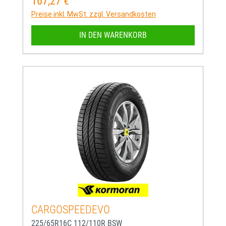
167,27 €
Regulärer Preis:
Preise inkl. MwSt. zzgl. Versandkosten
IN DEN WARENKORB
CARGOSPEEDEVO
225/65R16C 112/110R BSW