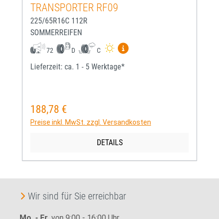
TRANSPORTER RF09
225/65R16C 112R
SOMMERREIFEN
Mehr Informationen zum EU-
72
D
C
Lieferzeit: ca. 1 - 5 Werktage*
188,78 €
Regulärer Preis:
Preise inkl. MwSt. zzgl. Versandkosten
DETAILS
Wir sind für Sie erreichbar
Mo. - Fr.
von 9:00 - 16:00 Uhr