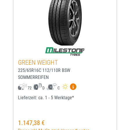
GREEN WEIGHT
225/65R16C 112/110R BSW
SOMMERREIFEN
Mehr Informationen zum EU-
72
D
C
Lieferzeit: ca. 1 - 5 Werktage*
1.147,38 €
Regulärer Preis: