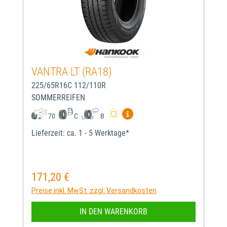
VANTRA LT (RA18)
225/65R16C 112/110R
SOMMERREIFEN
Mehr Informationen zum EU-
70
C
B
Lieferzeit: ca. 1 - 5 Werktage*
171,20 €
Regulärer Preis:
Preise inkl. MwSt. zzgl. Versandkosten
IN DEN WARENKORB