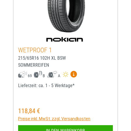
WETPROOF 1
215/65R16 102H XL BSW
SOMMERREIFEN
Mehr Informationen zum EU-
69
B
A
Lieferzeit: ca. 1 - 5 Werktage*
118,84 €
Regulärer Preis:
Preise inkl. MwSt. zzgl. Versandkosten
IN DEN WARENKORB