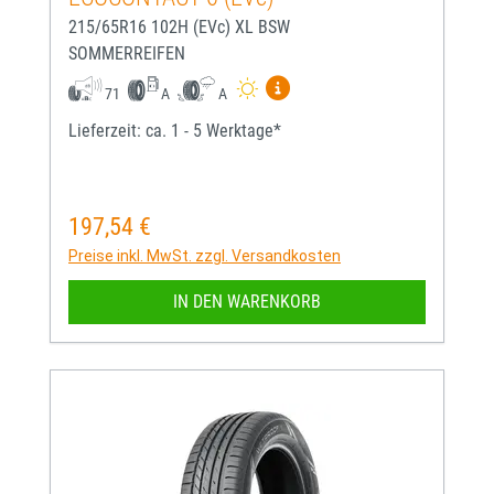
215/65R16 102H (EVc) XL BSW
SOMMERREIFEN
Mehr Informationen zum EU-
71
A
A
Lieferzeit: ca. 1 - 5 Werktage*
197,54 €
Regulärer Preis:
Preise inkl. MwSt. zzgl. Versandkosten
IN DEN WARENKORB