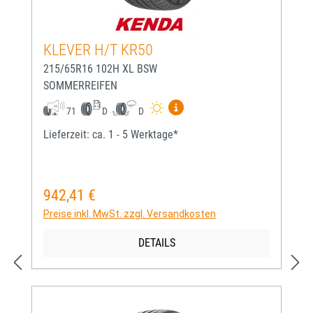
KLEVER H/T KR50
215/65R16 102H XL BSW
SOMMERREIFEN
Mehr Informationen zum EU-
71
D
D
Lieferzeit: ca. 1 - 5 Werktage*
942,41 €
Regulärer Preis:
Preise inkl. MwSt. zzgl. Versandkosten
DETAILS