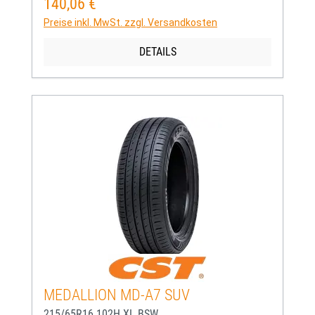
140,06 €
Regulärer Preis:
Preise inkl. MwSt. zzgl. Versandkosten
DETAILS
MEDALLION MD-A7 SUV
215/65R16 102H XL BSW