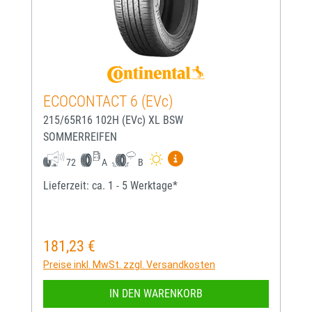
ECOCONTACT 6 (EVc)
215/65R16 102H (EVc) XL BSW
SOMMERREIFEN
Mehr Informationen zum EU-
72
A
B
Lieferzeit: ca. 1 - 5 Werktage*
181,23 €
Regulärer Preis:
Preise inkl. MwSt. zzgl. Versandkosten
IN DEN WARENKORB