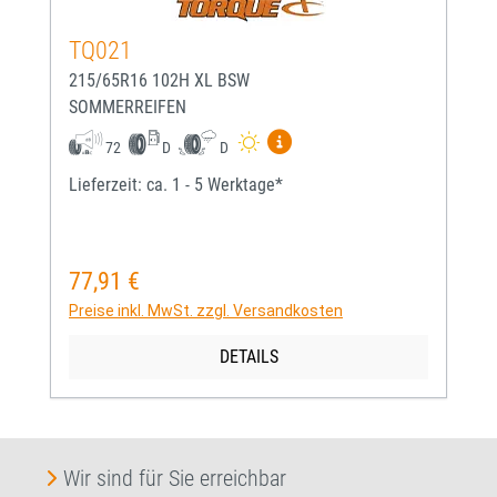
TQ021
215/65R16 102H XL BSW
SOMMERREIFEN
Mehr Informationen zum EU-
72
D
D
Lieferzeit: ca. 1 - 5 Werktage*
77,91 €
Regulärer Preis:
Preise inkl. MwSt. zzgl. Versandkosten
DETAILS
Wir sind für Sie erreichbar