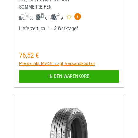
SOMMERREIFEN
Mehr Informationen zum EU-
68
C
A
Lieferzeit: ca. 1 - 5 Werktage*
76,52 €
Regulärer Preis:
Preise inkl. MwSt. zzgl. Versandkosten
IN DEN WARENKORB