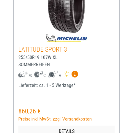
LATITUDE SPORT 3
255/50R19 107W XL
SOMMERREIFEN
Mehr Informationen zum EU-
70
C
A
Lieferzeit: ca. 1 - 5 Werktage*
860,26 €
Regulärer Preis:
Preise inkl. MwSt. zzgl. Versandkosten
DETAILS