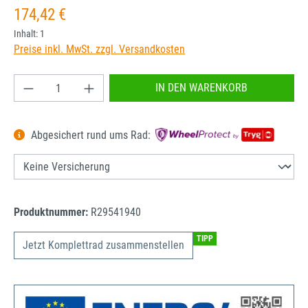
Regulärer Preis:
174,42 €
Inhalt:
1
Preise inkl. MwSt. zzgl. Versandkosten
Produkt Anzahl: Gib den gewünschten Wert ein od
IN DEN WARENKORB
Abgesichert rund ums Rad:
Produktnummer:
R29541940
TIPP
Jetzt Komplettrad zusammenstellen