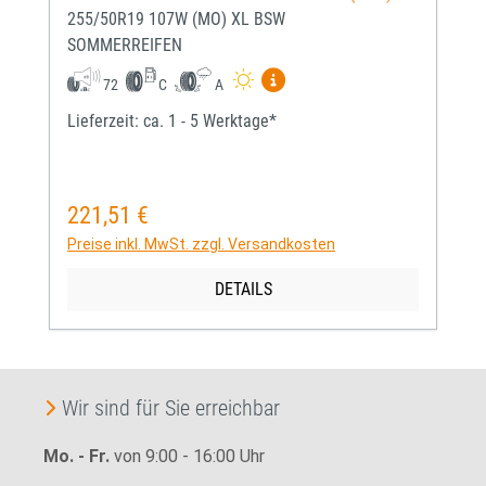
255/50R19 107W (MO) XL BSW
SOMMERREIFEN
Mehr Informationen zum EU-
72
C
A
Lieferzeit: ca. 1 - 5 Werktage*
221,51 €
Regulärer Preis:
Preise inkl. MwSt. zzgl. Versandkosten
DETAILS
Wir sind für Sie erreichbar
Mo. - Fr.
von 9:00 - 16:00 Uhr