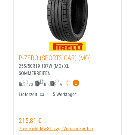
P-ZERO (SPORTS CAR) (MO)
255/50R19 107W (MO) XL
SOMMERREIFEN
Mehr Informationen zum EU-
70
B
A
Lieferzeit: ca. 1 - 5 Werktage*
215,81 €
Regulärer Preis:
Preise inkl. MwSt. zzgl. Versandkosten