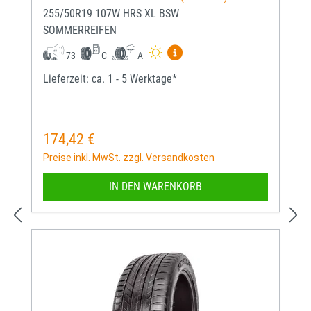
255/50R19 107W HRS XL BSW
SOMMERREIFEN
Mehr Informationen zum EU-
73
C
A
Lieferzeit: ca. 1 - 5 Werktage*
174,42 €
Regulärer Preis:
Preise inkl. MwSt. zzgl. Versandkosten
IN DEN WARENKORB