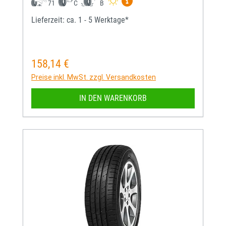
Mehr Informationen zum EU-
71
C
B
Lieferzeit: ca. 1 - 5 Werktage*
158,14 €
Regulärer Preis:
Preise inkl. MwSt. zzgl. Versandkosten
IN DEN WARENKORB