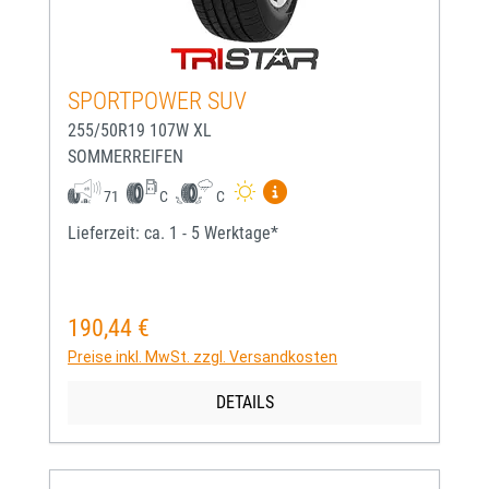
SPORTPOWER SUV
255/50R19 107W XL
SOMMERREIFEN
Mehr Informationen zum EU-
71
C
C
Lieferzeit: ca. 1 - 5 Werktage*
190,44 €
Regulärer Preis:
Preise inkl. MwSt. zzgl. Versandkosten
DETAILS