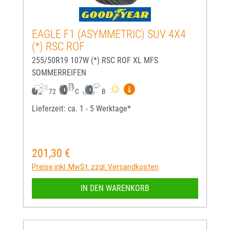
EAGLE F1 (ASYMMETRIC) SUV 4X4
(*) RSC ROF
255/50R19 107W (*) RSC ROF XL MFS
SOMMERREIFEN
Mehr Informationen zum EU-
72
C
B
Lieferzeit: ca. 1 - 5 Werktage*
201,30 €
Regulärer Preis:
Preise inkl. MwSt. zzgl. Versandkosten
IN DEN WARENKORB