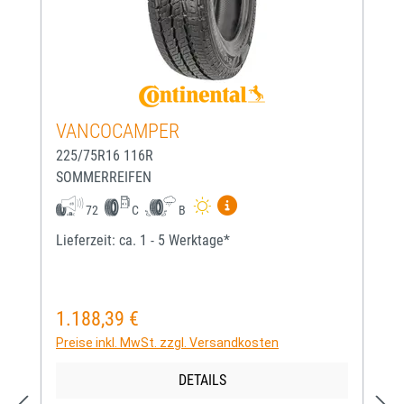
VANCOCAMPER
225/75R16 116R
SOMMERREIFEN
Mehr Informationen zum EU-
72
C
B
Lieferzeit: ca. 1 - 5 Werktage*
1.188,39 €
Regulärer Preis:
Preise inkl. MwSt. zzgl. Versandkosten
DETAILS