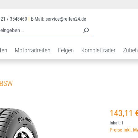
921 / 3548460
|
E-Mail: service@reifen24.de
ifen
Motorradreifen
Felgen
Kompletträder
Zubeh
 BSW
Regulärer Prei
143,11 
Inhalt:
1
Preise inkl. M