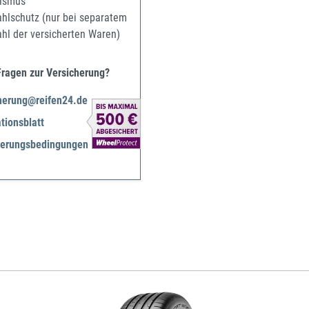
ismus
ahlschutz (nur bei separatem
ahl der versicherten Waren)
Fragen zur Versicherung?
herung@reifen24.de
tionsblatt
herungsbedingungen