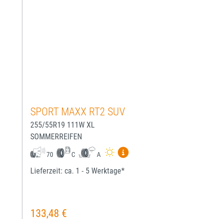
SPORT MAXX RT2 SUV
255/55R19 111W XL
SOMMERREIFEN
Mehr Informationen zum EU-
70
C
A
Lieferzeit: ca. 1 - 5 Werktage*
133,48 €
Regulärer Preis: