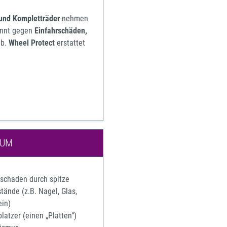
 und Kompletträder
nehmen
pannt gegen
Einfahrschäden,
b.
Wheel Protect
erstattet
IUM
rschaden durch spitze
ände (z.B. Nagel, Glas,
ein)
latzer (einen „Platten“)