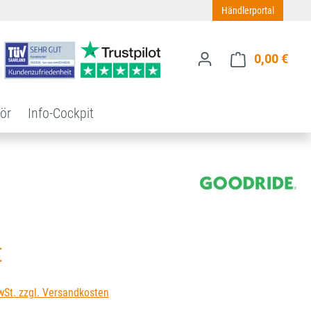
Händlerportal
0,00 €
Ware
ör
Info-Cockpit
s:
€
wSt. zzgl. Versandkosten