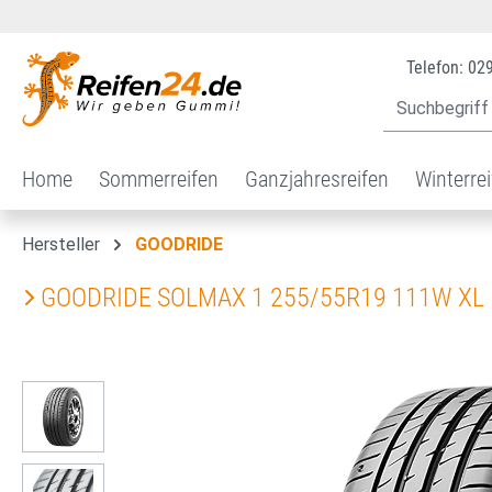
 Hauptinhalt springen
Zur Suche springen
Zur Hauptnavigation springen
Telefon: 02
Home
Sommerreifen
Ganzjahresreifen
Winterre
Hersteller
GOODRIDE
GOODRIDE SOLMAX 1 255/55R19 111W XL
Bildergalerie überspringen