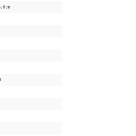
eifen
d