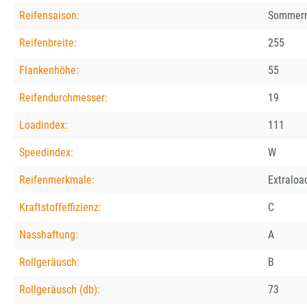
Reifensaison:
Sommerr
Reifenbreite:
255
Flankenhöhe:
55
Reifendurchmesser:
19
Loadindex:
111
Speedindex:
W
Reifenmerkmale:
Extraloa
Kraftstoffeffizienz:
C
Nasshaftung:
A
Rollgeräusch:
B
Rollgeräusch (db):
73