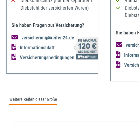
Diebstahlschutz (nur bei separatem
Vandal
Diebstahl der versicherten Waren)
Diebst
Diebst
Sie haben Fragen zur Versicherung?
Sie haben 
versicherung@reifen24.de
versic
Informationsblatt
Informa
Versicherungsbedingungen
Versic
Weitere Reifen dieser Größe
Produktgalerie überspringen