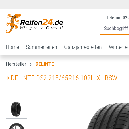
 Hauptinhalt springen
Zur Suche springen
Zur Hauptnavigation springen
Telefon: 02
Home
Sommerreifen
Ganzjahresreifen
Winterre
Hersteller
DELINTE
DELINTE DS2 215/65R16 102H XL BSW
Bildergalerie überspringen