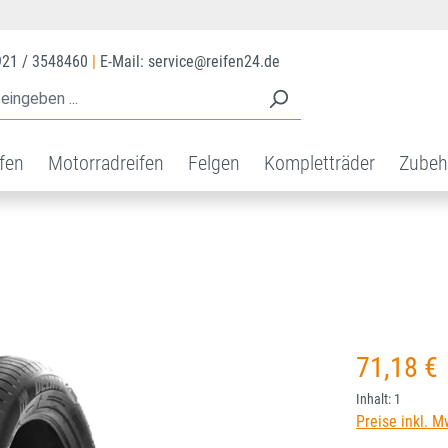
921 / 3548460
|
E-Mail: service@reifen24.de
ifen
Motorradreifen
Felgen
Kompletträder
Zubeh
Regulärer Prei
71,18 €
Inhalt:
1
Preise inkl. M