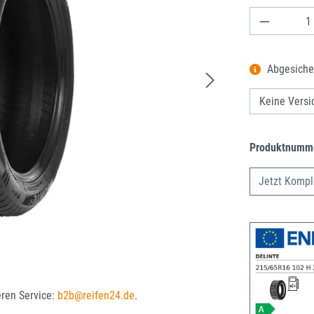
Produkt A
Abgesiche
Produktnumm
Jetzt Kompl
eren Service:
b2b@reifen24.de
.