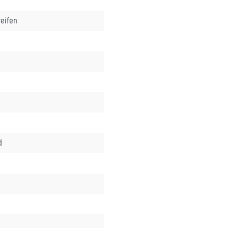
eifen
d