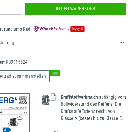
nzahl: Gib den gewünschten Wert ein oder benu
IN DEN WARENKORB
rt rund ums Rad:
er:
R39915524
TIPP
ettrad zusammenstellen
Kraftstoffverbrauch
abhängig vom
Rollwiderstand des Reifens. Die
Kraftstoffeffizienz reicht von
Klasse A (beste) bis zu Klasse E.