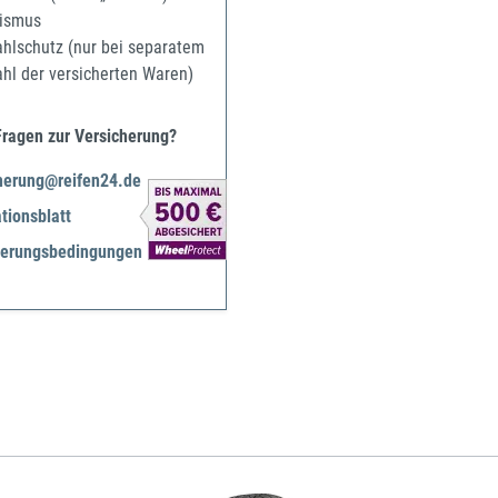
ismus
ahlschutz (nur bei separatem
ahl der versicherten Waren)
Fragen zur Versicherung?
herung@reifen24.de
tionsblatt
herungsbedingungen