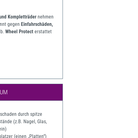
 und Kompletträder
nehmen
pannt gegen
Einfahrschäden,
b.
Wheel Protect
erstattet
IUM
rschaden durch spitze
ände (z.B. Nagel, Glas,
ein)
latzer (einen „Platten“)