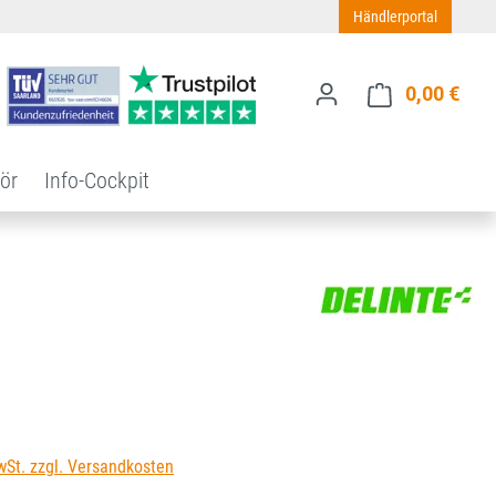
Händlerportal
0,00 €
Ware
ör
Info-Cockpit
s:
wSt. zzgl. Versandkosten