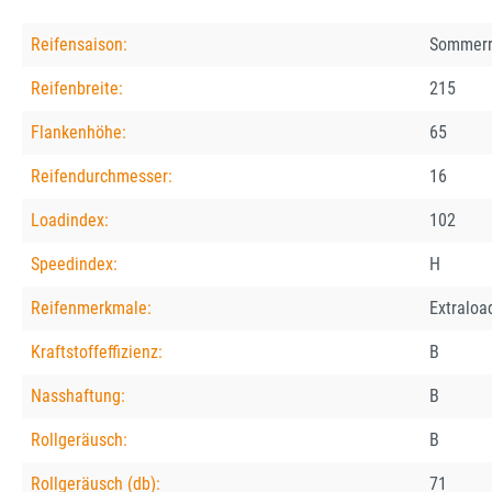
Reifensaison:
Sommerr
Reifenbreite:
215
Flankenhöhe:
65
Reifendurchmesser:
16
Loadindex:
102
Speedindex:
H
Reifenmerkmale:
Extraloa
Kraftstoffeffizienz:
B
Nasshaftung:
B
Rollgeräusch:
B
Rollgeräusch (db):
71