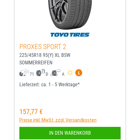
PROXES SPORT 2
225/45R18 95(Y) XL BSW
SOMMERREIFEN
Mehr Informationen zum EU-
71
D
A
Lieferzeit: ca. 1 - 5 Werktage*
157,77 €
Regulärer Preis:
Preise inkl. MwSt. zzgl. Versandkosten
IN DEN WARENKORB