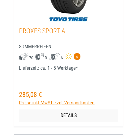
PROXES SPORT A
SOMMERREIFEN
Mehr Informationen zum EU-
70
D
A
Lieferzeit: ca. 1 - 5 Werktage*
285,08 €
Regulärer Preis:
Preise inkl. MwSt. zzgl. Versandkosten
DETAILS