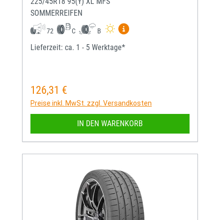
225/45R18 95(Y) XL MFS
SOMMERREIFEN
Mehr Informationen zum EU-
72
C
B
Lieferzeit: ca. 1 - 5 Werktage*
126,31 €
Regulärer Preis:
Preise inkl. MwSt. zzgl. Versandkosten
IN DEN WARENKORB