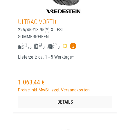
ULTRAC VORTI+
225/45R18 95(Y) XL FSL
SOMMERREIFEN
Mehr Informationen zum EU-
70
D
B
Lieferzeit: ca. 1 - 5 Werktage*
1.063,44 €
Regulärer Preis:
Preise inkl. MwSt. zzgl. Versandkosten
DETAILS