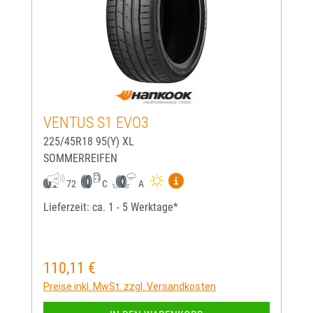
VENTUS S1 EVO3
225/45R18 95(Y) XL
SOMMERREIFEN
Mehr Informationen zum EU-
72
C
A
Lieferzeit: ca. 1 - 5 Werktage*
110,11 €
Regulärer Preis:
Preise inkl. MwSt. zzgl. Versandkosten