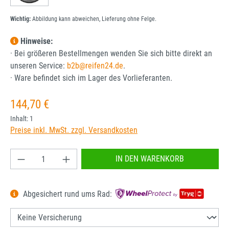
Wichtig:
Abbildung kann abweichen, Lieferung ohne Felge.
Hinweise:
· Bei größeren Bestellmengen wenden Sie sich bitte direkt an
unseren Service:
b2b@reifen24.de
.
· Ware befindet sich im Lager des Vorlieferanten.
Regulärer Preis:
144,70 €
Inhalt:
1
Preise inkl. MwSt. zzgl. Versandkosten
Produkt Anzahl: Gib den gewünschten Wert ein od
IN DEN WARENKORB
Abgesichert rund ums Rad: