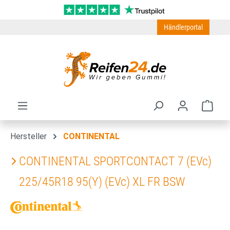
Zum Hauptinhalt springen
Händlerportal
Ware
Hersteller
CONTINENTAL
CONTINENTAL SPORTCONTACT 7 (EVc)
225/45R18 95(Y) (EVc) XL FR BSW