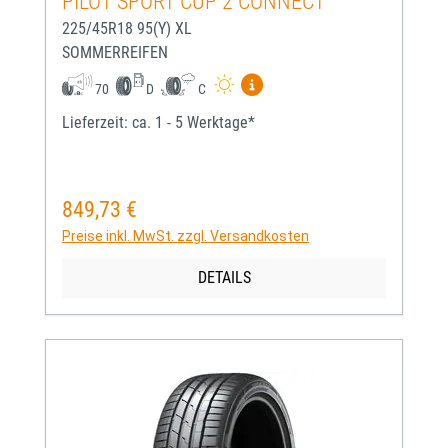
PILOT SPORT CUP 2 CONNECT
225/45R18 95(Y) XL
SOMMERREIFEN
Mehr Informationen zum EU-
70
D
C
Lieferzeit: ca. 1 - 5 Werktage*
849,73 €
Regulärer Preis:
Preise inkl. MwSt. zzgl. Versandkosten
DETAILS