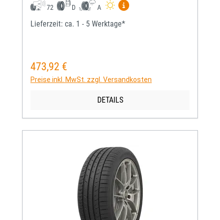
Mehr Informationen zum EU-
72
D
A
Lieferzeit: ca. 1 - 5 Werktage*
473,92 €
Regulärer Preis:
Preise inkl. MwSt. zzgl. Versandkosten
DETAILS