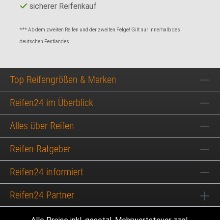
sicherer Reifenkauf
*** Ab dem zweiten Reifen und der zweiten Felge! Gilt nur innerhalb des
deutschen Festlandes.
Top Reifengrößen & Marken
Reifen24 im Überblick
Alles über Reifen
Reifen-Ratgeber
Reifen24 informiert
Reifen24 Partner