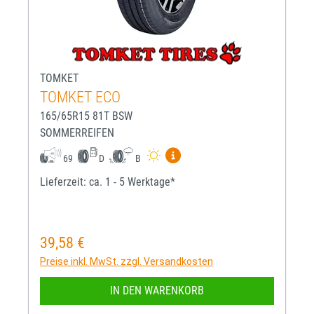
TOMKET
TOMKET ECO
165/65R15 81T BSW
SOMMERREIFEN
Mehr Informationen zum EU-R
69
D
B
Lieferzeit: ca. 1 - 5 Werktage*
39,58 €
Regulärer Preis:
Preise inkl. MwSt. zzgl. Versandkosten
IN DEN WARENKORB