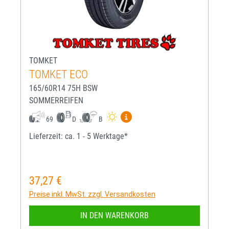
TOMKET
TOMKET ECO
165/60R14 75H BSW
SOMMERREIFEN
Mehr Informationen zum EU-R
69
D
B
Lieferzeit: ca. 1 - 5 Werktage*
37,27 €
Regulärer Preis:
Preise inkl. MwSt. zzgl. Versandkosten
IN DEN WARENKORB