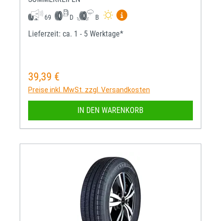
Mehr Informationen zum EU-R
69
D
B
Lieferzeit: ca. 1 - 5 Werktage*
39,39 €
Regulärer Preis:
Preise inkl. MwSt. zzgl. Versandkosten
IN DEN WARENKORB