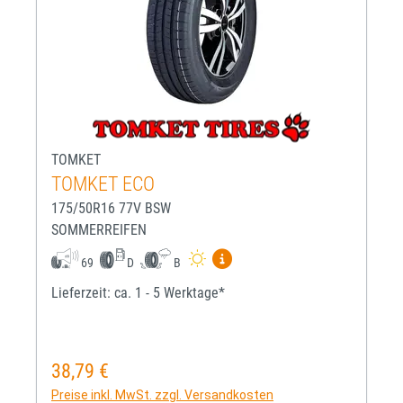
TOMKET
TOMKET ECO
175/50R16 77V BSW
SOMMERREIFEN
Mehr Informationen zum EU-R
69
D
B
Lieferzeit: ca. 1 - 5 Werktage*
38,79 €
Regulärer Preis:
Preise inkl. MwSt. zzgl. Versandkosten