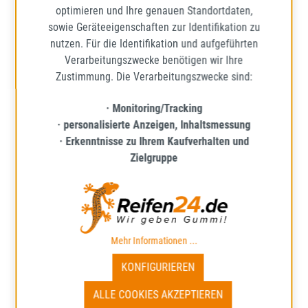
optimieren und Ihre genauen Standortdaten,
37,91 €
Regulärer Preis:
sowie Geräteeigenschaften zur Identifikation zu
Preise inkl. MwSt. zzgl. Versandkosten
nutzen. Für die Identifikation und aufgeführten
Verarbeitungszwecke benötigen wir Ihre
IN DEN WARENKORB
Zustimmung. Die Verarbeitungszwecke sind:
· Monitoring/Tracking
· personalisierte Anzeigen, Inhaltsmessung
· Erkenntnisse zu Ihrem Kaufverhalten und
Zielgruppe
Mehr Informationen ...
KONFIGURIEREN
ALLE COOKIES AKZEPTIEREN
TOMKET