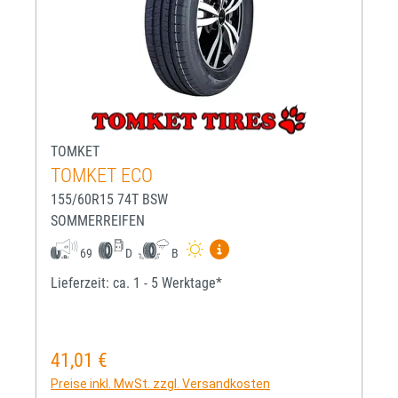
TOMKET
TOMKET ECO
155/60R15 74T BSW
SOMMERREIFEN
Mehr Informationen zum EU-R
69
D
B
Lieferzeit: ca. 1 - 5 Werktage*
41,01 €
Regulärer Preis:
Preise inkl. MwSt. zzgl. Versandkosten