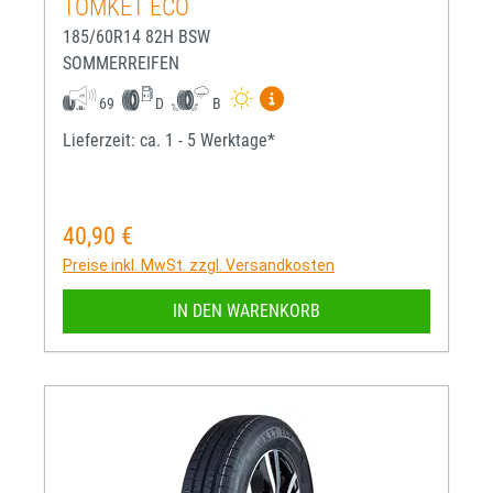
TOMKET ECO
185/60R14 82H BSW
SOMMERREIFEN
Mehr Informationen zum EU-R
69
D
B
Lieferzeit: ca. 1 - 5 Werktage*
40,90 €
Regulärer Preis:
Preise inkl. MwSt. zzgl. Versandkosten
IN DEN WARENKORB