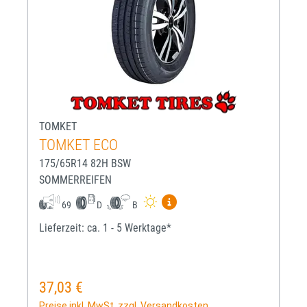
TOMKET
TOMKET ECO
175/65R14 82H BSW
SOMMERREIFEN
Mehr Informationen zum EU-R
69
D
B
Lieferzeit: ca. 1 - 5 Werktage*
37,03 €
Regulärer Preis:
Preise inkl. MwSt. zzgl. Versandkosten