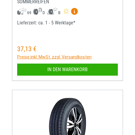
SOMMERREIFEN
Mehr Informationen zum EU-R
69
D
B
Lieferzeit: ca. 1 - 5 Werktage*
37,13 €
Regulärer Preis:
Preise inkl. MwSt. zzgl. Versandkosten
IN DEN WARENKORB