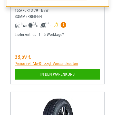
TOMKET ECO
165/70R13 79T BSW
SOMMERREIFEN
Mehr Informationen zum EU-R
69
D
B
Lieferzeit: ca. 1 - 5 Werktage*
38,59 €
Regulärer Preis:
Preise inkl. MwSt. zzgl. Versandkosten
IN DEN WARENKORB