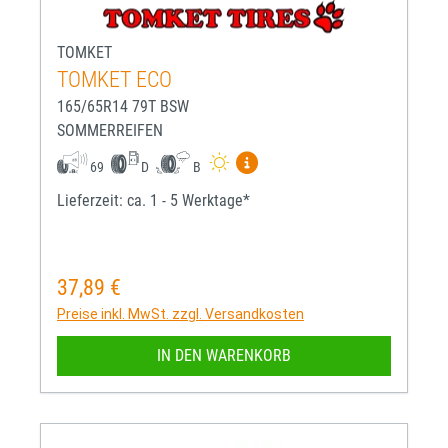
TOMKET
TOMKET ECO
165/65R14 79T BSW
SOMMERREIFEN
Mehr Informationen zum EU-R
69
D
B
Lieferzeit: ca. 1 - 5 Werktage*
37,89 €
Regulärer Preis:
Preise inkl. MwSt. zzgl. Versandkosten
IN DEN WARENKORB