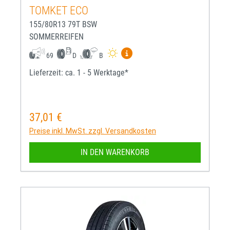
TOMKET ECO
155/80R13 79T BSW
SOMMERREIFEN
Mehr Informationen zum EU-R
69
D
B
Lieferzeit: ca. 1 - 5 Werktage*
37,01 €
Regulärer Preis:
Preise inkl. MwSt. zzgl. Versandkosten
IN DEN WARENKORB