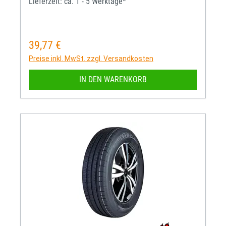
Lieferzeit: ca. 1 - 5 Werktage*
39,77 €
Regulärer Preis:
Preise inkl. MwSt. zzgl. Versandkosten
IN DEN WARENKORB