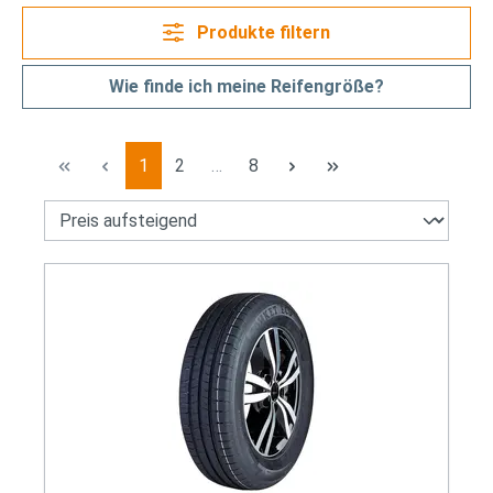
Produkte filtern
Wie finde ich meine Reifengröße?
Seite
Seite
Seite
1
2
…
8