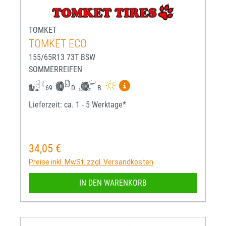
TOMKET
TOMKET ECO
155/65R13 73T BSW
SOMMERREIFEN
Mehr Informationen zum EU-R
69
D
B
Lieferzeit: ca. 1 - 5 Werktage*
34,05 €
Regulärer Preis:
Preise inkl. MwSt. zzgl. Versandkosten
IN DEN WARENKORB