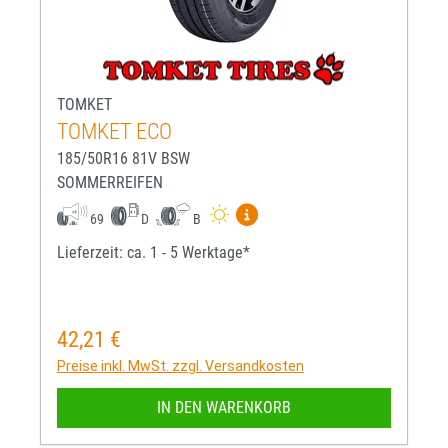
TOMKET
TOMKET ECO
185/50R16 81V BSW
SOMMERREIFEN
Mehr Informationen zum EU-R
69
D
B
Lieferzeit: ca. 1 - 5 Werktage*
42,21 €
Regulärer Preis:
Preise inkl. MwSt. zzgl. Versandkosten
IN DEN WARENKORB