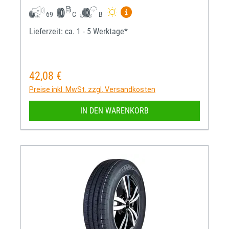
Mehr Informationen zum EU-R
69
C
B
Lieferzeit: ca. 1 - 5 Werktage*
42,08 €
Regulärer Preis:
Preise inkl. MwSt. zzgl. Versandkosten
IN DEN WARENKORB