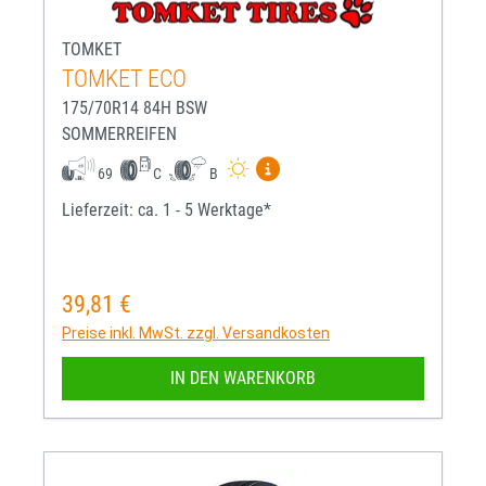
TOMKET
TOMKET ECO
175/70R14 84H BSW
SOMMERREIFEN
Mehr Informationen zum EU-R
69
C
B
Lieferzeit: ca. 1 - 5 Werktage*
39,81 €
Regulärer Preis:
Preise inkl. MwSt. zzgl. Versandkosten
IN DEN WARENKORB