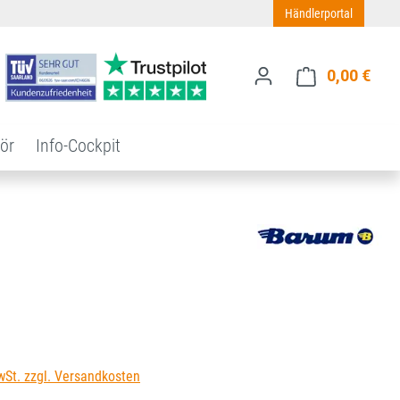
Händlerportal
0,00 €
Ware
ör
Info-Cockpit
s:
wSt. zzgl. Versandkosten