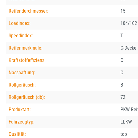
Reifendurchmesser:
15
Loadindex:
104/102
Speedindex:
T
Reifenmerkmale:
C-Decke
Kraftstoffeffizienz:
C
Nasshaftung:
C
Rollgeräusch:
B
Rollgeräusch (db):
72
Produktart:
PKW-Rei
Fahrzeugtyp:
LLKW
Qualität:
top