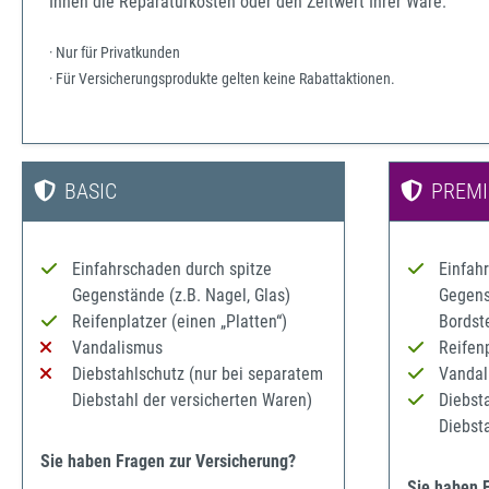
Ihnen die Reparaturkosten oder den Zeitwert Ihrer Ware.
· Nur für Privatkunden
· Für Versicherungsprodukte gelten keine Rabattaktionen.
BASIC
PREM
Einfahrschaden durch spitze
Einfah
Gegenstände (z.B. Nagel, Glas)
Gegenst
Reifenplatzer (einen „Platten“)
Bordst
Vandalismus
Reifenp
Diebstahlschutz (nur bei separatem
Vandal
Diebstahl der versicherten Waren)
Diebst
Diebst
Sie haben Fragen zur Versicherung?
Sie haben 