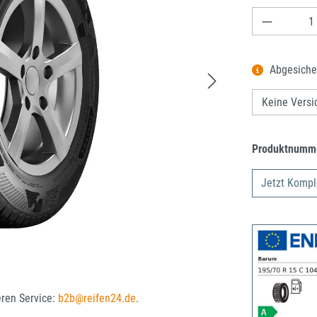
Produkt A
Abgesiche
Produktnumm
Jetzt Kompl
eren Service:
b2b@reifen24.de
.