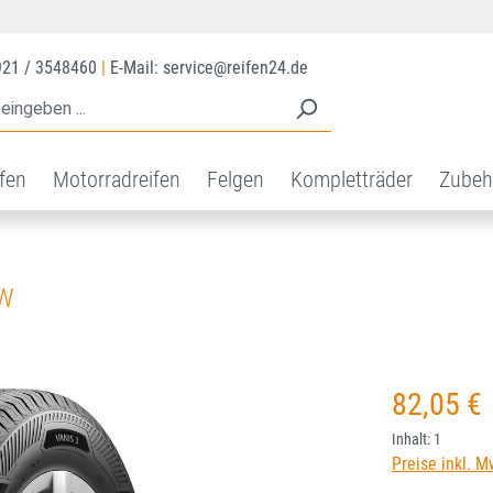
921 / 3548460
|
E-Mail: service@reifen24.de
ifen
Motorradreifen
Felgen
Kompletträder
Zubeh
SW
Regulärer Prei
82,05 €
Inhalt:
1
Preise inkl. M