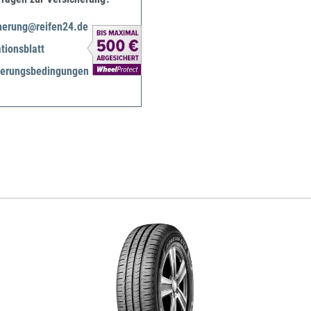
herung@reifen24.de
tionsblatt
herungsbedingungen