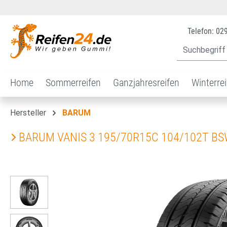
 Hauptinhalt springen
Zur Suche springen
Zur Hauptnavigation springen
Telefon: 02
Home
Sommerreifen
Ganzjahresreifen
Winterre
Hersteller
BARUM
BARUM VANIS 3 195/70R15C 104/102T B
Bildergalerie überspringen