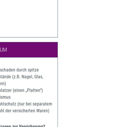
IUM
rschaden durch spitze
ände (z.B. Nagel, Glas,
ein)
latzer (einen „Platten“)
ismus
ahlschutz (nur bei separatem
ahl der versicherten Waren)
Fragen zur Versicherung?