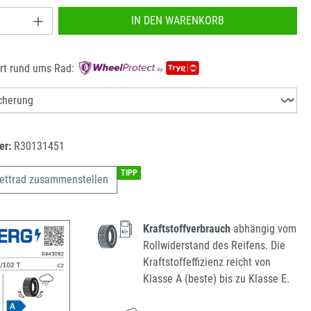
nzahl: Gib den gewünschten Wert ein oder benu
IN DEN WARENKORB
rt rund ums Rad:
er:
R30131451
TIPP
ettrad zusammenstellen
Kraftstoffverbrauch
abhängig vom
Rollwiderstand des Reifens. Die
Kraftstoffeffizienz reicht von
Klasse A (beste) bis zu Klasse E.