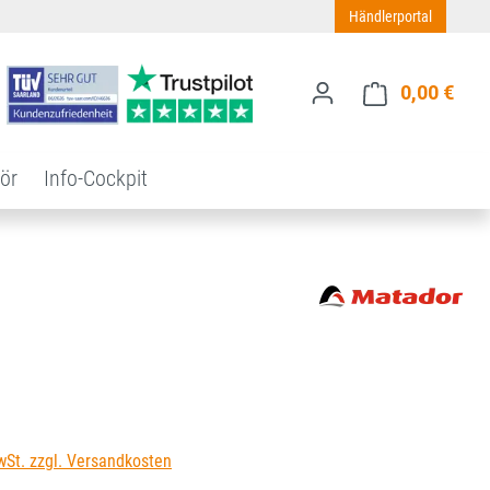
Händlerportal
0,00 €
Ware
ör
Info-Cockpit
s:
wSt. zzgl. Versandkosten