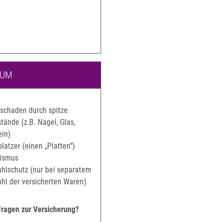
IUM
rschaden durch spitze
ände (z.B. Nagel, Glas,
ein)
latzer (einen „Platten“)
ismus
ahlschutz (nur bei separatem
ahl der versicherten Waren)
Fragen zur Versicherung?