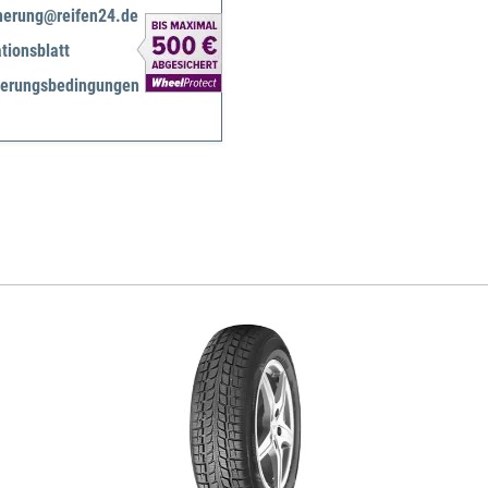
herung@reifen24.de
tionsblatt
herungsbedingungen