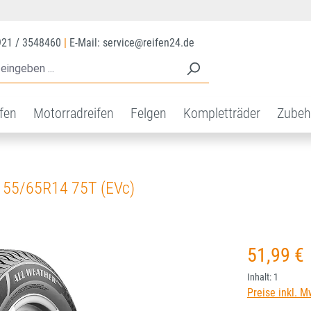
921 / 3548460
|
E-Mail: service@reifen24.de
ifen
Motorradreifen
Felgen
Kompletträder
Zubeh
55/65R14 75T (EVc)
Regulärer Prei
51,99 €
Inhalt:
1
Preise inkl. M