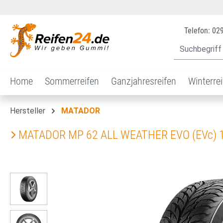
 Hauptinhalt springen
Zur Suche springen
Zur Hauptnavigation springen
Telefon: 02
Home
Sommerreifen
Ganzjahresreifen
Winterre
Hersteller
MATADOR
MATADOR MP 62 ALL WEATHER EVO (EVc) 1
Bildergalerie überspringen