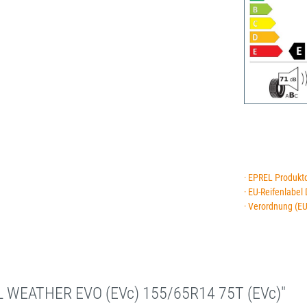
· EPREL Produkt
· EU-Reifenlabel
· Verordnung (E
L WEATHER EVO (EVc) 155/65R14 75T (EVc)"