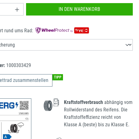
nzahl: Gib den gewünschten Wert ein oder benu
IN DEN WARENKORB
rt rund ums Rad:
er:
1000303429
TIPP
ettrad zusammenstellen
Kraftstoffverbrauch
abhängig vom
Rollwiderstand des Reifens. Die
Kraftstoffeffizienz reicht von
Klasse A (beste) bis zu Klasse E.