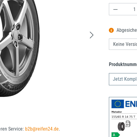
Produkt A
Abgesiche
Produktnumm
Jetzt Kompl
eren Service:
b2b@reifen24.de
.