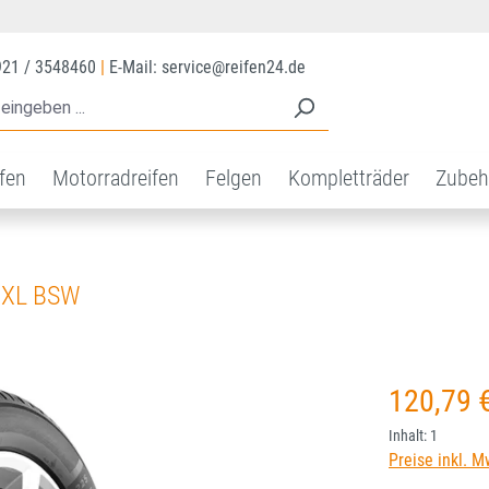
921 / 3548460
|
E-Mail: service@reifen24.de
ifen
Motorradreifen
Felgen
Kompletträder
Zubeh
 XL BSW
Regulärer Prei
120,79 
Inhalt:
1
Preise inkl. M