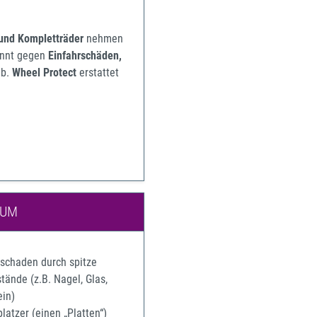
 und Kompletträder
nehmen
pannt gegen
Einfahrschäden,
b.
Wheel Protect
erstattet
IUM
rschaden durch spitze
ände (z.B. Nagel, Glas,
ein)
latzer (einen „Platten“)