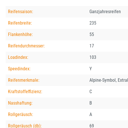
Reifensaison:
Ganzjahresreifen
Reifenbreite:
235
Flankenhöhe:
55
Reifendurchmesser:
17
Loadindex:
103
Speedindex:
Y
Reifenmerkmale:
Alpine-Symbol, Extra
Kraftstoffeffizienz:
C
Nasshaftung:
B
Rollgeräusch:
A
Rollgeräusch (db):
69