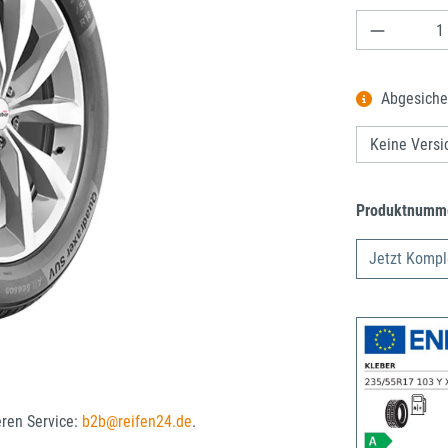
Produkt A
Abgesiche
Produktnumm
Jetzt Kompl
eren Service:
b2b@reifen24.de
.