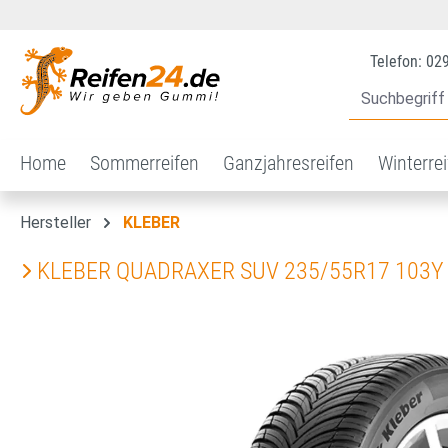
 Hauptinhalt springen
Zur Suche springen
Zur Hauptnavigation springen
Telefon: 02
Home
Sommerreifen
Ganzjahresreifen
Winterre
Hersteller
KLEBER
KLEBER QUADRAXER SUV 235/55R17 103Y
Bildergalerie überspringen