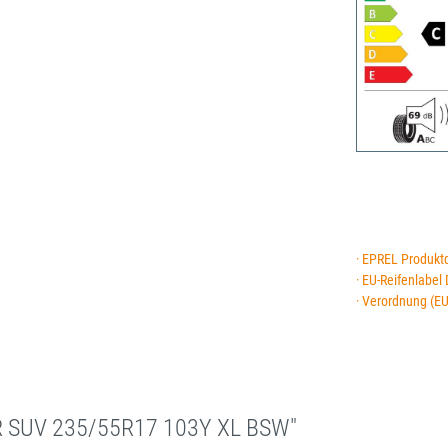
· EPREL Produkt
· EU-Reifenlabel
· Verordnung (E
R SUV 235/55R17 103Y XL BSW"