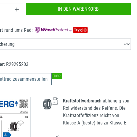
nzahl: Gib den gewünschten Wert ein oder benu
IN DEN WARENKORB
rt rund ums Rad:
er:
R29295203
TIPP
ettrad zusammenstellen
Kraftstoffverbrauch
abhängig vom
Rollwiderstand des Reifens. Die
Kraftstoffeffizienz reicht von
Klasse A (beste) bis zu Klasse E.