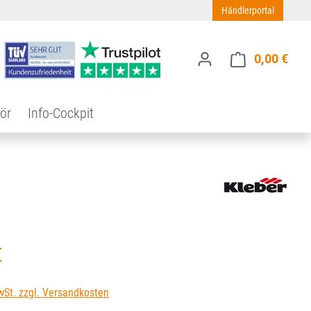
Händlerportal
0,00 €
Ware
ör
Info-Cockpit
s:
€
wSt. zzgl. Versandkosten