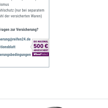
ismus
ahlschutz (nur bei separatem
ahl der versicherten Waren)
Fragen zur Versicherung?
herung@reifen24.de
tionsblatt
herungsbedingungen