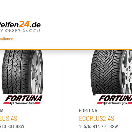
IN DEN WARENKORB
IN DEN WARENKO
ationen ...
NA
FORTUNA
LUS 4S
ECOPLUS2 4S
R13 80T BSW
165/65R14 79T BSW