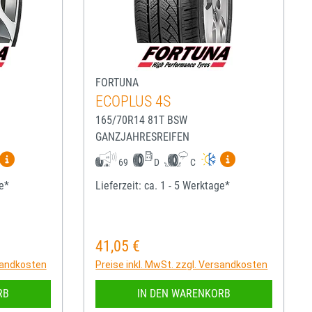
FORTUNA
ECOPLUS 4S
165/70R14 81T BSW
GANZJAHRESREIFEN
igen
Mehr Informationen zum EU-Reifenlabel anzeigen
Mehr Informatio
69
D
C
ge*
Lieferzeit: ca. 1 - 5 Werktage*
41,05 €
Regulärer Preis:
rsandkosten
Preise inkl. MwSt. zzgl. Versandkosten
RB
IN DEN WARENKORB