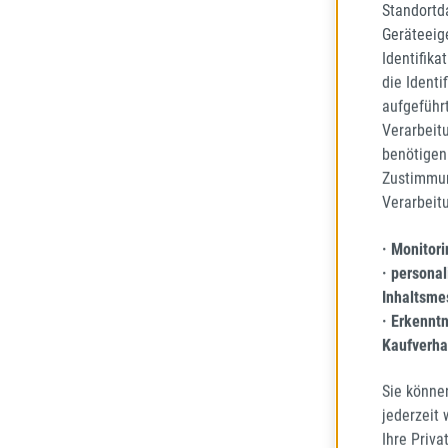
Standortd
Geräteeig
Identifika
die Identi
aufgeführ
Verarbeit
benötigen 
Zustimmun
FORTU
Verarbeit
ECOP
145/60
· Monitor
GANZJ
· personal
Inhaltsme
68
· Erkennt
Lieferze
Kaufverha
Sie könne
jederzeit
39,01
Regulä
Ihre Priva
Preise 