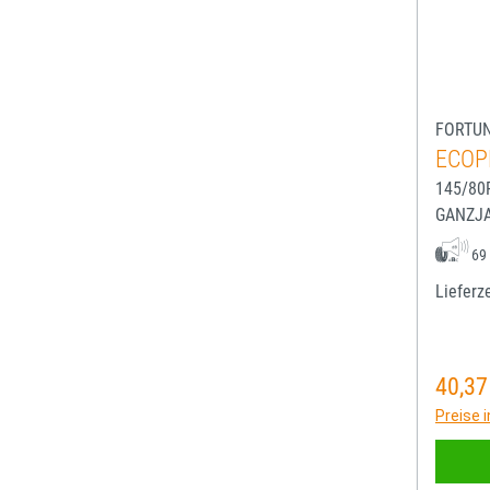
FORTU
ECOP
145/80
GANZJ
69
Lieferze
40,37
Regulä
Preise 