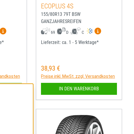
ECOPLUS 4S
155/80R13 79T BSW
GANZJAHRESREIFEN
igen
Mehr Informationen zum EU-Reifenlabel anzeigen
Mehr Informatio
69
D
C
ge*
Lieferzeit: ca. 1 - 5 Werktage*
38,93 €
Regulärer Preis:
rsandkosten
Preise inkl. MwSt. zzgl. Versandkosten
RB
IN DEN WARENKORB