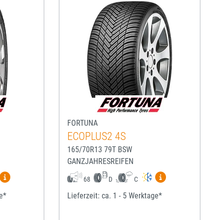
FORTUNA
ECOPLUS2 4S
165/70R13 79T BSW
GANZJAHRESREIFEN
igen
Mehr Informationen zum EU-Reifenlabel anzeigen
Mehr Informatio
68
D
C
ge*
Lieferzeit: ca. 1 - 5 Werktage*