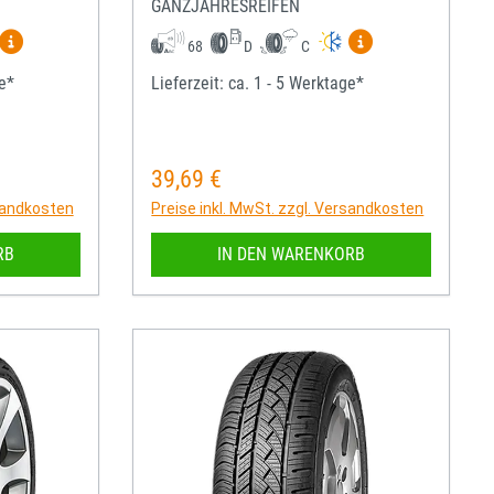
GANZJAHRESREIFEN
igen
Mehr Informationen zum EU-Reifenlabel anzeigen
Mehr Informatio
68
D
C
ge*
Lieferzeit: ca. 1 - 5 Werktage*
39,69 €
Regulärer Preis:
rsandkosten
Preise inkl. MwSt. zzgl. Versandkosten
RB
IN DEN WARENKORB