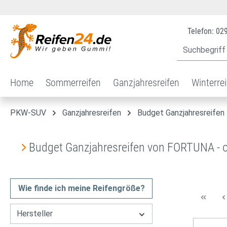
 Hauptinhalt springen
Zur Suche springen
Zur Hauptnavigation springen
Telefon: 02
Home
Sommerreifen
Ganzjahresreifen
Winterre
PKW-SUV
Ganzjahresreifen
Budget Ganzjahresreifen
Budget Ganzjahresreifen von FORTUNA - o
Wie finde ich meine Reifengröße?
Hersteller