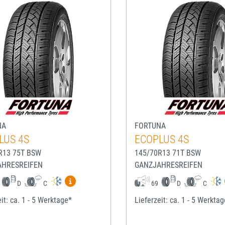
NA
FORTUNA
LUS 4S
ECOPLUS 4S
R13 75T BSW
145/70R13 71T BSW
AHRESREIFEN
GANZJAHRESREIFEN
Mehr Informationen zum EU-Reifenlabel anze
D
C
69
D
C
it: ca. 1 - 5 Werktage*
Lieferzeit: ca. 1 - 5 Werkta