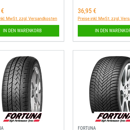
 €
36,95 €
rer Preis:
Regulärer Preis:
inkl. MwSt. zzgl. Versandkosten
Preise inkl. MwSt. zzgl. Ve
IN DEN WARENKORB
IN DEN WARENKO
NA
FORTUNA