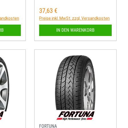
37,63 €
Regulärer Preis:
rsandkosten
Preise inkl. MwSt. zzgl. Versandkosten
RB
IN DEN WARENKORB
FORTUNA