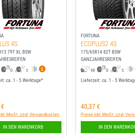
NA
FORTUNA
LUS 4S
ECOPLUS2 4S
R13 79T XL BSW
175/65R14 82T BSW
AHRESREIFEN
GANZJAHRESREIFEN
Mehr Informationen zum EU-Reifenlabel anze
D
C
68
D
C
it: ca. 1 - 5 Werktage*
Lieferzeit: ca. 1 - 5 Werkta
 €
40,37 €
rer Preis:
Regulärer Preis:
inkl. MwSt. zzgl. Versandkosten
Preise inkl. MwSt. zzgl. Ve
IN DEN WARENKORB
IN DEN WARENKO