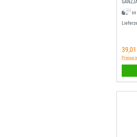
GANZJ
69
Lieferze
39,01
Regulä
Preise 