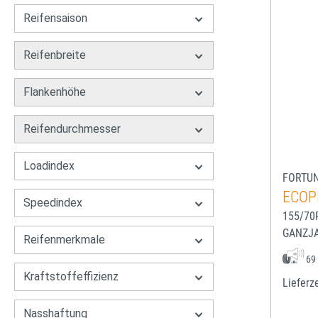
Reifensaison
Reifenbreite
Flankenhöhe
Reifendurchmesser
Loadindex
FORTU
ECOP
Speedindex
155/70
GANZJ
Reifenmerkmale
69
Kraftstoffeffizienz
Lieferze
Nasshaftung