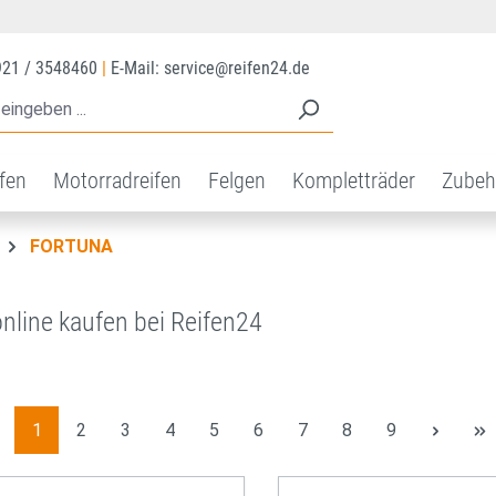
921 / 3548460
|
E-Mail: service@reifen24.de
ifen
Motorradreifen
Felgen
Kompletträder
Zubeh
FORTUNA
nline kaufen bei Reifen24
Seite
Seite
Seite
Seite
Seite
Seite
Seite
Seite
Seite
1
2
3
4
5
6
7
8
9