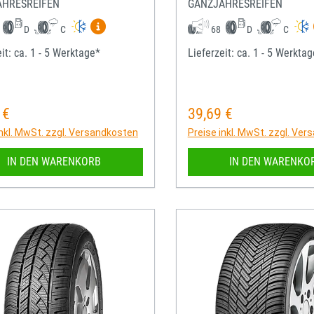
AHRESREIFEN
GANZJAHRESREIFEN
Mehr Informationen zum EU-Reifenlabel anze
D
C
68
D
C
it: ca. 1 - 5 Werktage*
Lieferzeit: ca. 1 - 5 Werkta
 €
39,69 €
rer Preis:
Regulärer Preis:
inkl. MwSt. zzgl. Versandkosten
Preise inkl. MwSt. zzgl. Ve
IN DEN WARENKORB
IN DEN WARENKO