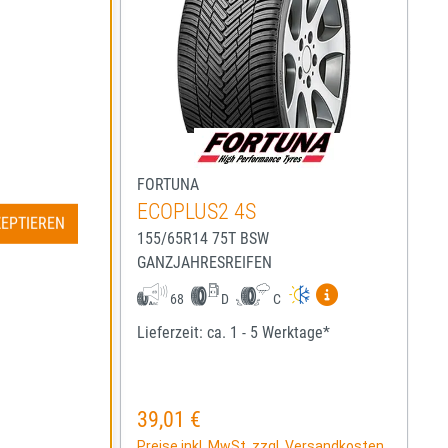
FORTUNA
ECOPLUS2 4S
ZEPTIEREN
155/65R14 75T BSW
GANZJAHRESREIFEN
igen
Mehr Informationen zum EU-Reifenlabel anzeigen
Mehr Informatio
68
D
C
ge*
Lieferzeit: ca. 1 - 5 Werktage*
39,01 €
Regulärer Preis:
rsandkosten
Preise inkl. MwSt. zzgl. Versandkosten