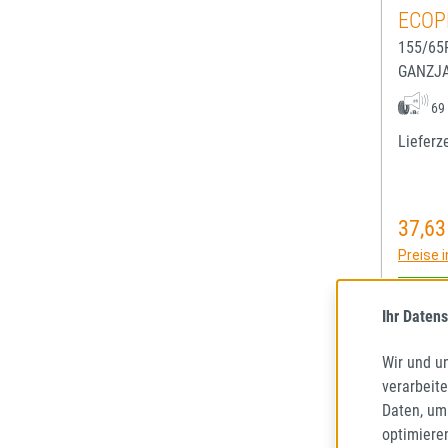
ECOP
155/65
GANZJ
69
Lieferze
37,63
Regulä
Preise 
Ihr Datens
Wir und u
verarbeit
Daten, um
optimiere