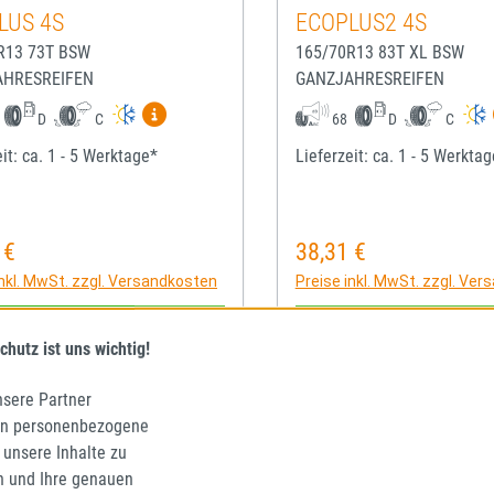
LUS 4S
ECOPLUS2 4S
R13 73T BSW
165/70R13 83T XL BSW
AHRESREIFEN
GANZJAHRESREIFEN
Mehr Informationen zum EU-Reifenlabel anze
D
C
68
D
C
it: ca. 1 - 5 Werktage*
Lieferzeit: ca. 1 - 5 Werkta
 €
38,31 €
rer Preis:
Regulärer Preis:
inkl. MwSt. zzgl. Versandkosten
Preise inkl. MwSt. zzgl. Ve
IN DEN WARENKORB
IN DEN WARENKO
chutz ist uns wichtig!
nsere Partner
en personenbezogene
 unsere Inhalte zu
n und Ihre genauen