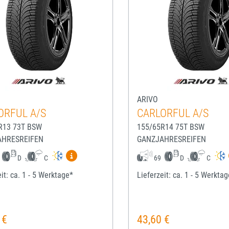
ARIVO
ORFUL A/S
CARLORFUL A/S
R13 73T BSW
155/65R14 75T BSW
AHRESREIFEN
GANZJAHRESREIFEN
Mehr Informationen zum EU-Reifenlabel anze
D
C
69
D
C
it: ca. 1 - 5 Werktage*
Lieferzeit: ca. 1 - 5 Werkta
 €
43,60 €
rer Preis:
Regulärer Preis: