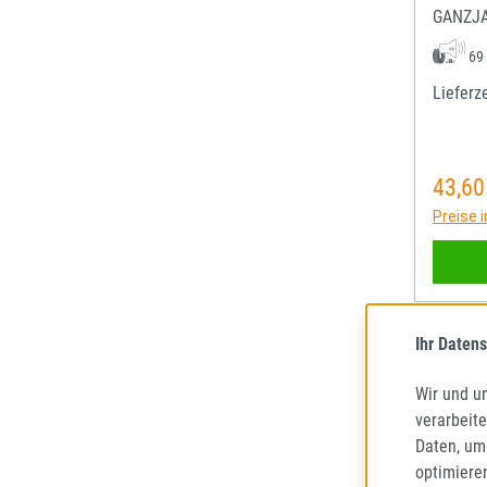
GANZJ
69
Lieferze
43,60
Regulä
Preise 
Ihr Datens
Wir und u
verarbeit
Daten, um
optimiere