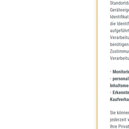
Standortd
Geräteeig
Identifika
die Identi
aufgeführ
ARIVO
Verarbeit
CARL
benötigen 
Zustimmun
165/70
Verarbeit
GANZJ
69
· Monitor
· personal
Lieferze
Inhaltsme
· Erkennt
Kaufverha
45,37
Regulä
Sie könne
Preise 
jederzeit
Ihre Priva