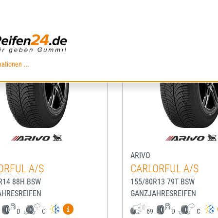
ationen ...
ARIVO
ORFUL A/S
CARLORFUL A/S
R14 88H BSW
155/80R13 79T BSW
AHRESREIFEN
GANZJAHRESREIFEN
Mehr Informationen zum EU-Reifenlabel anze
D
C
69
D
C