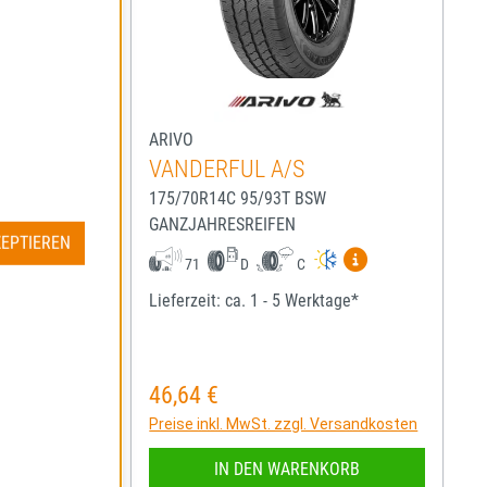
ARIVO
VANDERFUL A/S
175/70R14C 95/93T BSW
GANZJAHRESREIFEN
ZEPTIEREN
igen
Mehr Informationen zum EU-Reifenlabel anzeigen
Mehr Informatio
71
D
C
ge*
Lieferzeit: ca. 1 - 5 Werktage*
46,64 €
Regulärer Preis:
rsandkosten
Preise inkl. MwSt. zzgl. Versandkosten
RB
IN DEN WARENKORB