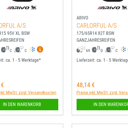
ARIVO
ORFUL A/S
CARLORFUL A/S
R15 95V XL BSW
175/65R14 82T BSW
AHRESREIFEN
GANZJAHRESREIFEN
Mehr Informationen zum EU-Reifenlabel anze
C
C
69
D
C
it: ca. 1 - 5 Werktage*
Lieferzeit: ca. 1 - 5 Werkta
 €
48,14 €
rer Preis:
Regulärer Preis:
inkl. MwSt. zzgl. Versandkosten
Preise inkl. MwSt. zzgl. Ve
IN DEN WARENKORB
IN DEN WARENKO