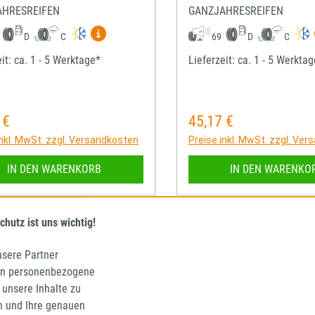
AHRESREIFEN
GANZJAHRESREIFEN
Mehr Informationen zum EU-Reifenlabel anze
D
C
69
D
C
it: ca. 1 - 5 Werktage*
Lieferzeit: ca. 1 - 5 Werkta
 €
45,17 €
rer Preis:
Regulärer Preis:
inkl. MwSt. zzgl. Versandkosten
Preise inkl. MwSt. zzgl. Ve
IN DEN WARENKORB
IN DEN WARENKO
chutz ist uns wichtig!
nsere Partner
en personenbezogene
 unsere Inhalte zu
n und Ihre genauen