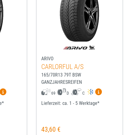
ARIVO
CARLORFUL A/S
165/70R13 79T BSW
GANZJAHRESREIFEN
igen
Mehr Informationen zum EU-Reifenlabel anzeigen
Mehr Informatio
69
D
C
ge*
Lieferzeit: ca. 1 - 5 Werktage*
43,60 €
Regulärer Preis: