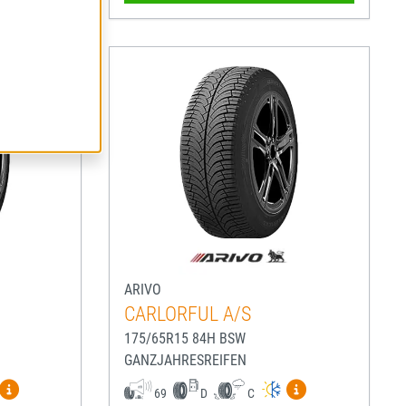
ARIVO
CARLORFUL A/S
175/65R15 84H BSW
GANZJAHRESREIFEN
igen
Mehr Informationen zum EU-Reifenlabel anzeigen
Mehr Informatio
69
D
C