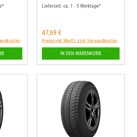
ge*
Lieferzeit: ca. 1 - 5 Werktage*
47,69 €
Regulärer Preis:
rsandkosten
Preise inkl. MwSt. zzgl. Versandkosten
RB
IN DEN WARENKORB