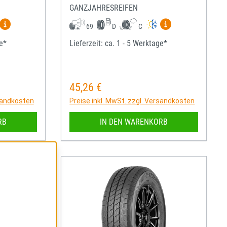
GANZJAHRESREIFEN
igen
Mehr Informationen zum EU-Reifenlabel anzeigen
Mehr Informatio
69
D
C
ge*
Lieferzeit: ca. 1 - 5 Werktage*
45,26 €
Regulärer Preis:
rsandkosten
Preise inkl. MwSt. zzgl. Versandkosten
RB
IN DEN WARENKORB