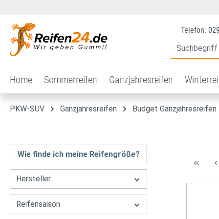
 Hauptinhalt springen
Zur Suche springen
Zur Hauptnavigation springen
Telefon: 02
Home
Sommerreifen
Ganzjahresreifen
Winterre
PKW-SUV
Ganzjahresreifen
Budget Ganzjahresreifen
Wie finde ich meine Reifengröße?
Hersteller
Reifensaison