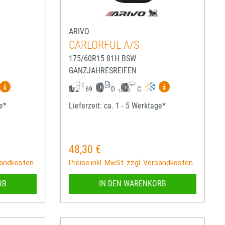
ARIVO
CARLORFUL A/S
175/60R15 81H BSW
GANZJAHRESREIFEN
igen
Mehr Informationen zum EU-Reifenlabel anzeigen
Mehr Informatio
69
D
C
ge*
Lieferzeit: ca. 1 - 5 Werktage*
48,30 €
Regulärer Preis:
rsandkosten
Preise inkl. MwSt. zzgl. Versandkosten
RB
IN DEN WARENKORB