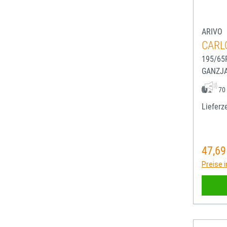
ARIVO
CARL
195/65
GANZJ
70
Lieferze
47,69
Regulä
Preise 