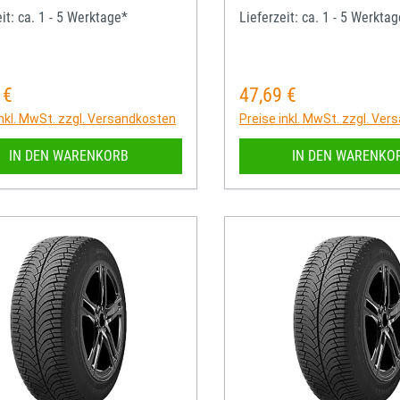
it: ca. 1 - 5 Werktage*
Lieferzeit: ca. 1 - 5 Werkta
 €
47,69 €
rer Preis:
Regulärer Preis:
inkl. MwSt. zzgl. Versandkosten
Preise inkl. MwSt. zzgl. Ve
IN DEN WARENKORB
IN DEN WARENKO