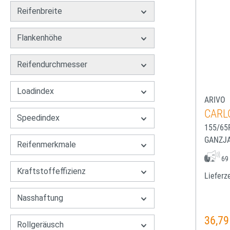
Reifenbreite
Flankenhöhe
Reifendurchmesser
Loadindex
ARIVO
CARL
Speedindex
155/65
GANZJ
Reifenmerkmale
69
Kraftstoffeffizienz
Lieferze
Nasshaftung
36,79
Regulä
Rollgeräusch