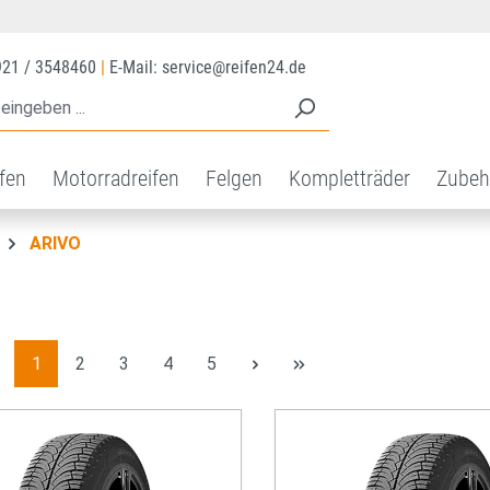
921 / 3548460
|
E-Mail: service@reifen24.de
ifen
Motorradreifen
Felgen
Kompletträder
Zubeh
ARIVO
Seite
Seite
Seite
Seite
Seite
1
2
3
4
5