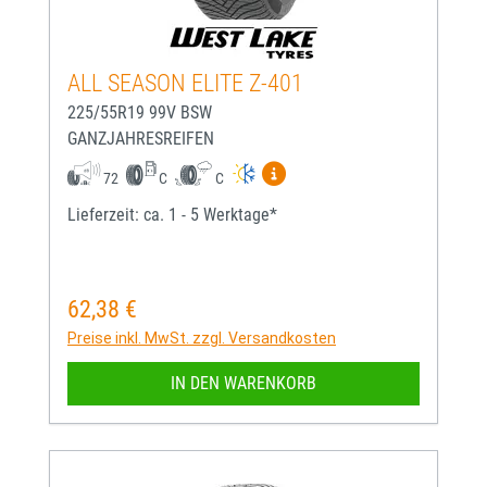
ALL SEASON ELITE Z-401
225/55R19 99V BSW
GANZJAHRESREIFEN
Mehr Informationen zum EU-
72
C
C
Lieferzeit: ca. 1 - 5 Werktage*
62,38 €
Regulärer Preis:
Preise inkl. MwSt. zzgl. Versandkosten
IN DEN WARENKORB