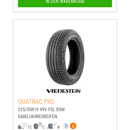
IN DEN WARENKORB
QUATRAC PRO
225/55R19 99V FSL BSW
GANZJAHRESREIFEN
Mehr Informationen zum EU-
72
C
B