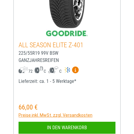
ALL SEASON ELITE Z-401
225/55R19 99V BSW
GANZJAHRESREIFEN
Mehr Informationen zum EU-
72
C
C
Lieferzeit: ca. 1 - 5 Werktage*
66,00 €
Regulärer Preis:
Preise inkl. MwSt. zzgl. Versandkosten
IN DEN WARENKORB