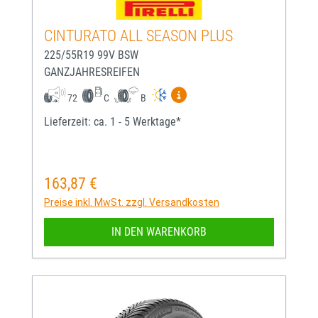
CINTURATO ALL SEASON PLUS
225/55R19 99V BSW
GANZJAHRESREIFEN
Mehr Informationen zum EU-
72
C
B
Lieferzeit: ca. 1 - 5 Werktage*
163,87 €
Regulärer Preis:
Preise inkl. MwSt. zzgl. Versandkosten
IN DEN WARENKORB