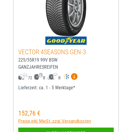
VECTOR 4SEASONS GEN-3
225/55R19 99V BSW
GANZJAHRESREIFEN
Mehr Informationen zum EU-
72
B
B
Lieferzeit: ca. 1 - 5 Werktage*
152,76 €
Regulärer Preis:
Preise inkl. MwSt. zzgl. Versandkosten