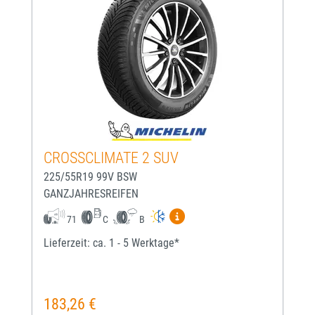
CROSSCLIMATE 2 SUV
225/55R19 99V BSW
GANZJAHRESREIFEN
Mehr Informationen zum EU-
71
C
B
Lieferzeit: ca. 1 - 5 Werktage*
183,26 €
Regulärer Preis: