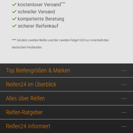
kostenloser Versand
***
schneller Versand
kompetente Beratung
sicherer Reifenkauf
*** Ab dem zweiten Reifen und der zweiten Felge! Gilt nur innerhalb des
deutschen Festlandes.
Top Reifengrößen & Marken
Reifen24 im Überblick
Alles über Reifen
Reifen-Ratgeber
Reifen24 informiert