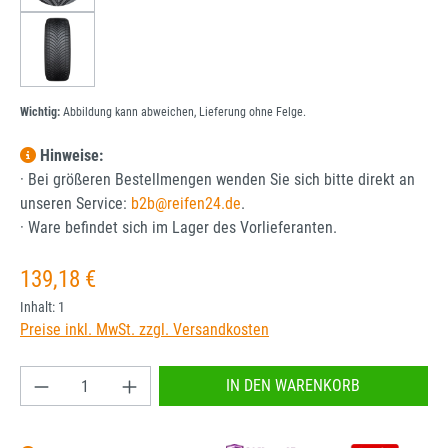
Wichtig:
Abbildung kann abweichen, Lieferung ohne Felge.
Hinweise:
· Bei größeren Bestellmengen wenden Sie sich bitte direkt an
unseren Service:
b2b@reifen24.de
.
· Ware befindet sich im Lager des Vorlieferanten.
Regulärer Preis:
139,18 €
Inhalt:
1
Preise inkl. MwSt. zzgl. Versandkosten
Produkt Anzahl: Gib den gewünschten Wert ein od
IN DEN WARENKORB