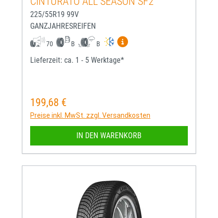
CINTURATO ALL SEASON SF2
225/55R19 99V
GANZJAHRESREIFEN
Mehr Informationen zum EU-
70
B
B
Lieferzeit: ca. 1 - 5 Werktage*
199,68 €
Regulärer Preis:
Preise inkl. MwSt. zzgl. Versandkosten
IN DEN WARENKORB