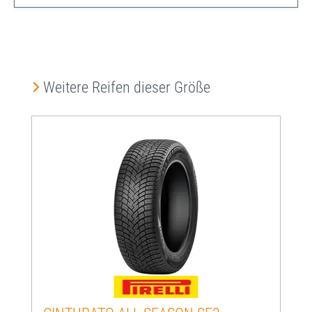
Produktgalerie überspringen
Weitere Reifen dieser Größe