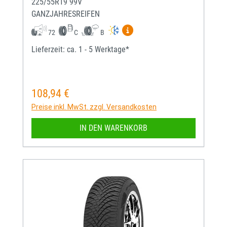
225/55R19 99V
GANZJAHRESREIFEN
Mehr Informationen zum EU-
72
C
B
Lieferzeit: ca. 1 - 5 Werktage*
108,94 €
Regulärer Preis:
Preise inkl. MwSt. zzgl. Versandkosten
IN DEN WARENKORB