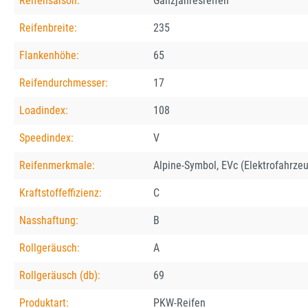
Reifensaison:
Ganzjahresreifen
Reifenbreite:
235
Flankenhöhe:
65
Reifendurchmesser:
17
Loadindex:
108
Speedindex:
V
Reifenmerkmale:
Alpine-Symbol, EVc (Elektrofahrzeu
Kraftstoffeffizienz:
C
Nasshaftung:
B
Rollgeräusch:
A
Rollgeräusch (db):
69
Produktart:
PKW-Reifen