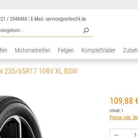
921 / 3548460
|
E-Mail: service@reifen24.de
ifen
Motorradreifen
Felgen
Kompletträder
Zubeh
 235/65R17 108V XL BSW
Regulärer Prei
109,88 
Inhalt:
1
Preise inkl. M
Produkt A