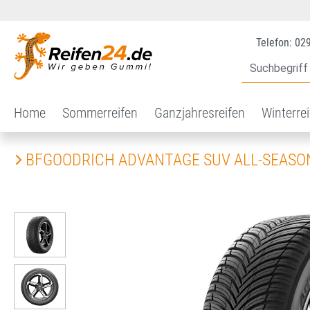
 Hauptinhalt springen
Zur Suche springen
Zur Hauptnavigation springen
Telefon: 02
Home
Sommerreifen
Ganzjahresreifen
Winterre
BFGOODRICH ADVANTAGE SUV ALL-SEASON
Bildergalerie überspringen