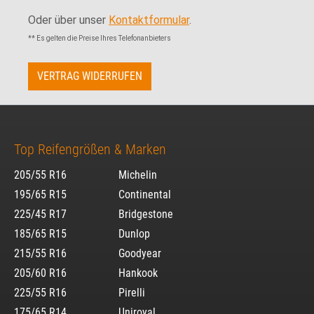
Oder über unser
Kontaktformular
.
** Es gelten die Preise Ihres Telefonanbieters
VERTRAG WIDERRUFEN
Top Reifengrößen & Marken
205/55 R16
Michelin
195/65 R15
Continental
225/45 R17
Bridgestone
185/65 R15
Dunlop
215/55 R16
Goodyear
205/60 R16
Hankook
225/55 R16
Pirelli
175/65 R14
Uniroyal