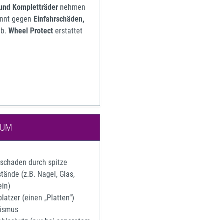
 und Kompletträder
nehmen
pannt gegen
Einfahrschäden,
b.
Wheel Protect
erstattet
IUM
rschaden durch spitze
ände (z.B. Nagel, Glas,
ein)
latzer (einen „Platten“)
ismus