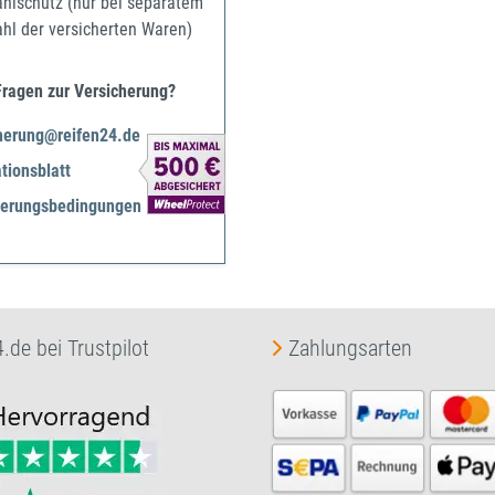
ahlschutz (nur bei separatem
ahl der versicherten Waren)
Fragen zur Versicherung?
herung@reifen24.de
tionsblatt
herungsbedingungen
.de bei Trustpilot
Zahlungsarten