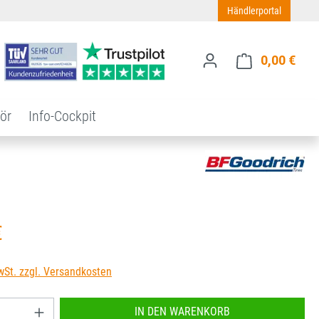
Händlerportal
0,00 €
Ware
ör
Info-Cockpit
s:
€
wSt. zzgl. Versandkosten
nzahl: Gib den gewünschten Wert ein oder benu
IN DEN WARENKORB