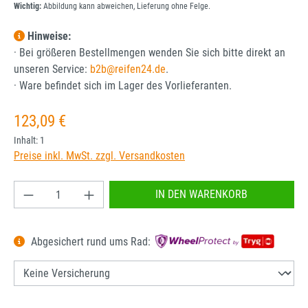
Wichtig:
Abbildung kann abweichen, Lieferung ohne Felge.
Hinweise:
· Bei größeren Bestellmengen wenden Sie sich bitte direkt an
unseren Service:
b2b@reifen24.de
.
· Ware befindet sich im Lager des Vorlieferanten.
Regulärer Preis:
123,09 €
Inhalt:
1
Preise inkl. MwSt. zzgl. Versandkosten
Produkt Anzahl: Gib den gewünschten Wert ein od
IN DEN WARENKORB
Abgesichert rund ums Rad: