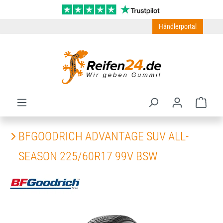
Zum Hauptinhalt springen
Händlerportal
Ware
BFGOODRICH ADVANTAGE SUV ALL-
SEASON 225/60R17 99V BSW
Bildergalerie überspringen