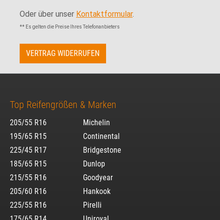
Oder über unser
Kontaktformular
.
** Es gelten die Preise Ihres Telefonanbieters
VERTRAG WIDERRUFEN
Top Reifengrößen & Marken
205/55 R16
Michelin
195/65 R15
Continental
225/45 R17
Bridgestone
185/65 R15
Dunlop
215/55 R16
Goodyear
205/60 R16
Hankook
225/55 R16
Pirelli
175/65 R14
Uniroyal