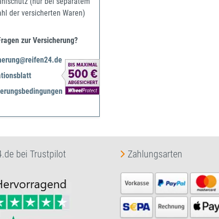
ahlschutz (nur bei separatem
ahl der versicherten Waren)
Fragen zur Versicherung?
herung@reifen24.de
tionsblatt
herungsbedingungen
.de bei Trustpilot
Zahlungsarten