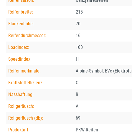
Reifensaison:
Ganzjahresreifen
Reifenbreite:
215
Flankenhöhe:
70
Reifendurchmesser:
16
Loadindex:
100
Speedindex:
H
Reifenmerkmale:
Alpine-Symbol, EVc (Elektrof
Kraftstoffeffizienz:
C
Nasshaftung:
B
Rollgeräusch:
A
Rollgeräusch (db):
69
Produktart:
PKW-Reifen