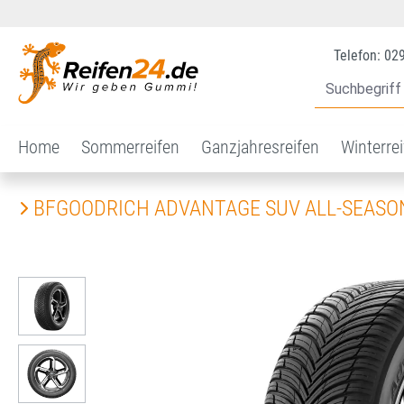
 Hauptinhalt springen
Zur Suche springen
Zur Hauptnavigation springen
Telefon: 02
Home
Sommerreifen
Ganzjahresreifen
Winterre
BFGOODRICH ADVANTAGE SUV ALL-SEASO
Bildergalerie überspringen