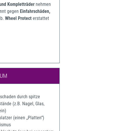
 und Kompletträder
nehmen
pannt gegen
Einfahrschäden,
b.
Wheel Protect
erstattet
IUM
rschaden durch spitze
ände (z.B. Nagel, Glas,
ein)
latzer (einen „Platten“)
ismus