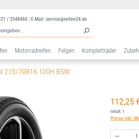
921 / 3548460
|
E-Mail: service@reifen24.de
ifen
Motorradreifen
Felgen
Kompletträder
Zubeh
N 215/70R16 100H BSW
Regulärer Prei
112,25 
Inhalt:
1
Preise inkl. M
Produkt A