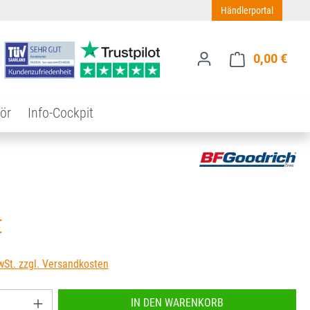
Händlerportal
0,00 €
Ware
ör
Info-Cockpit
s:
€
wSt. zzgl. Versandkosten
nzahl: Gib den gewünschten Wert ein oder benu
IN DEN WARENKORB