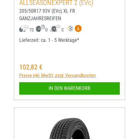
ALLSEASONEXPERT 2 (EVc)
205/50R17 93V (EVc) XL FR
GANZJAHRESREIFEN
Mehr Informationen zum EU-
72
D
C
Lieferzeit: ca. 1 - 5 Werktage*
102,82 €
Regulärer Preis:
Preise inkl. MwSt. zzgl. Versandkosten
IN DEN WARENKORB