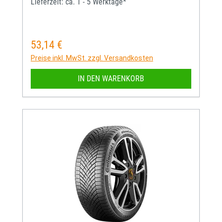
Lieferzeit: ca. 1 - 5 Werktage*
53,14 €
Regulärer Preis:
Preise inkl. MwSt. zzgl. Versandkosten
IN DEN WARENKORB