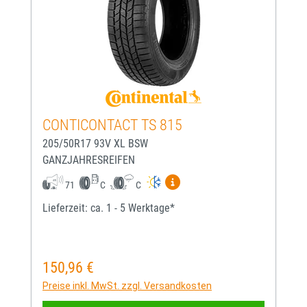
CONTICONTACT TS 815
205/50R17 93V XL BSW
GANZJAHRESREIFEN
Mehr Informationen zum EU-
71
C
C
Lieferzeit: ca. 1 - 5 Werktage*
150,96 €
Regulärer Preis:
Preise inkl. MwSt. zzgl. Versandkosten