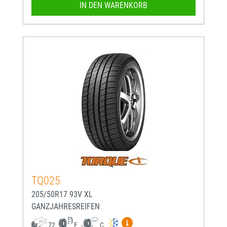
IN DEN WARENKORB
TQ025
205/50R17 93V XL
GANZJAHRESREIFEN
Mehr Informationen zum EU-
72
E
C