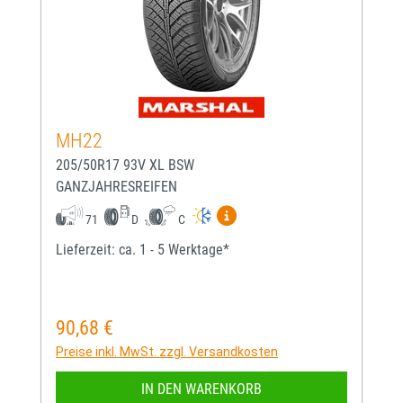
MH22
205/50R17 93V XL BSW
GANZJAHRESREIFEN
Mehr Informationen zum EU-
71
D
C
Lieferzeit: ca. 1 - 5 Werktage*
90,68 €
Regulärer Preis:
Preise inkl. MwSt. zzgl. Versandkosten
IN DEN WARENKORB