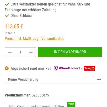
Extra verstärkter Reifen geeignet für Vans, SUV und
Fahrzeuge mit erhöhter Zuladung
Ohne Schlauch
Regulärer Preis:
113,65 €
Inhalt:
1
Preise inkl. MwSt. zzgl. Versandkosten
Produkt Anzahl: Gib den gewünschten Wert ein od
IN DEN WARENKORB
Abgesichert rund ums Rad:
Produktnummer:
G25365875
TIPP
Jetzt Komplettrad zusammenstellen