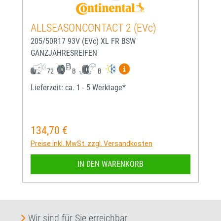
ALLSEASONCONTACT 2 (EVc)
205/50R17 93V (EVc) XL FR BSW
GANZJAHRESREIFEN
Mehr Informationen zum EU-
72
B
B
Lieferzeit: ca. 1 - 5 Werktage*
134,70 €
Regulärer Preis:
Preise inkl. MwSt. zzgl. Versandkosten
IN DEN WARENKORB
Wir sind für Sie erreichbar