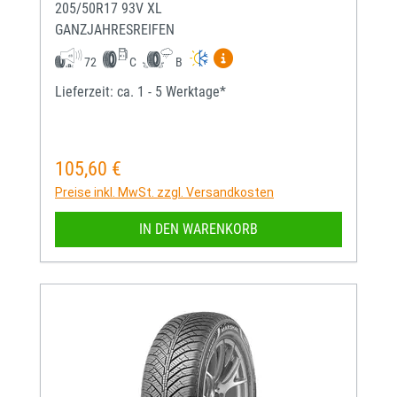
205/50R17 93V XL
GANZJAHRESREIFEN
Mehr Informationen zum EU-
72
C
B
Lieferzeit: ca. 1 - 5 Werktage*
105,60 €
Regulärer Preis:
Preise inkl. MwSt. zzgl. Versandkosten
IN DEN WARENKORB