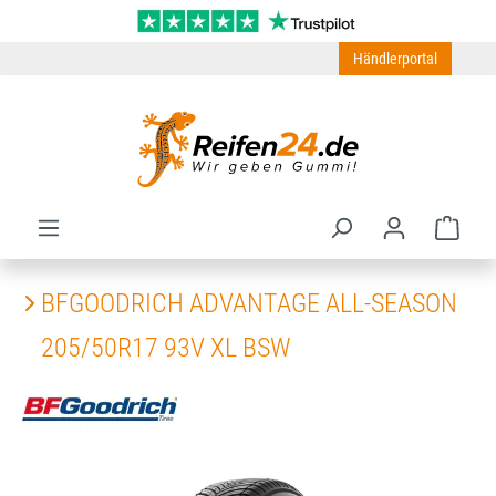
Zum Hauptinhalt springen
Händlerportal
Ware
BFGOODRICH ADVANTAGE ALL-SEASON
205/50R17 93V XL BSW
Bildergalerie überspringen