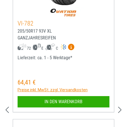
VI-782
205/50R17 93V XL
GANZJAHRESREIFEN
Mehr Informationen zum EU-
72
E
C
Lieferzeit: ca. 1 - 5 Werktage*
64,41 €
Regulärer Preis:
Preise inkl. MwSt. zzgl. Versandkosten
IN DEN WARENKORB