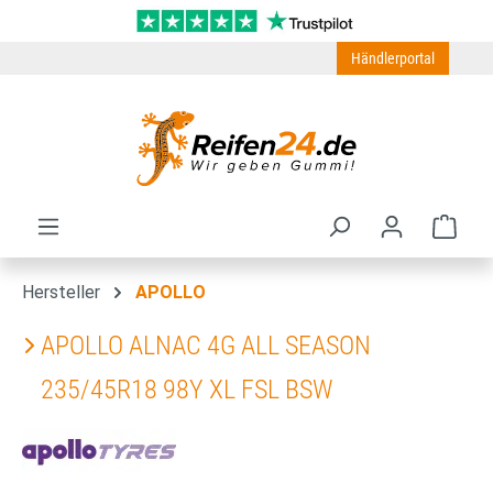
Zum Hauptinhalt springen
Händlerportal
Ware
Hersteller
APOLLO
APOLLO ALNAC 4G ALL SEASON
235/45R18 98Y XL FSL BSW