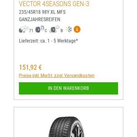
VECTOR 4SEASONS GEN-3
235/45R18 98Y XL MFS
GANZJAHRESREIFEN
Mehr Informationen zum EU-
71
C
B
Lieferzeit: ca. 1 - 5 Werktage*
151,92 €
Regulärer Preis:
Preise inkl. MwSt. zzgl. Versandkosten
IN DEN WARENKORB