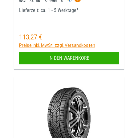
72
C
B
Lieferzeit: ca. 1 - 5 Werktage*
113,27 €
Regulärer Preis:
Preise inkl. MwSt. zzgl. Versandkosten
IN DEN WARENKORB