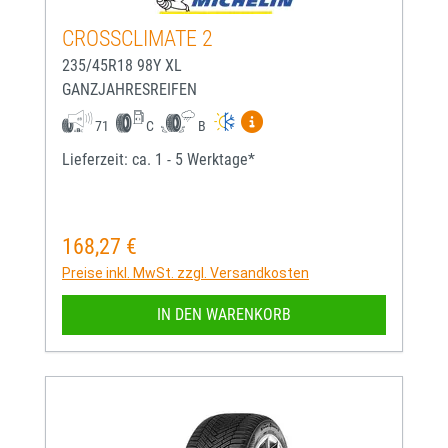
CROSSCLIMATE 2
235/45R18 98Y XL
GANZJAHRESREIFEN
Mehr Informationen zum EU-
71
C
B
Lieferzeit: ca. 1 - 5 Werktage*
168,27 €
Regulärer Preis:
Preise inkl. MwSt. zzgl. Versandkosten
IN DEN WARENKORB