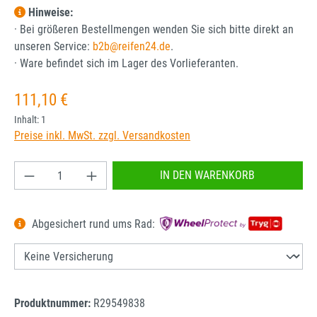
Hinweise:
· Bei größeren Bestellmengen wenden Sie sich bitte direkt an
unseren Service:
b2b@reifen24.de
.
· Ware befindet sich im Lager des Vorlieferanten.
Regulärer Preis:
111,10 €
Inhalt:
1
Preise inkl. MwSt. zzgl. Versandkosten
Produkt Anzahl: Gib den gewünschten Wert ein od
IN DEN WARENKORB
Abgesichert rund ums Rad:
Produktnummer:
R29549838