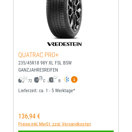
QUATRAC PRO+
235/45R18 98Y XL FSL BSW
GANZJAHRESREIFEN
Mehr Informationen zum EU-
72
C
B
Lieferzeit: ca. 1 - 5 Werktage*
136,94 €
Regulärer Preis:
Preise inkl. MwSt. zzgl. Versandkosten