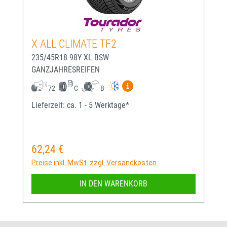
X ALL CLIMATE TF2
235/45R18 98Y XL BSW
GANZJAHRESREIFEN
Mehr Informationen zum EU-
72
C
B
Lieferzeit: ca. 1 - 5 Werktage*
62,24 €
Regulärer Preis:
Preise inkl. MwSt. zzgl. Versandkosten
IN DEN WARENKORB