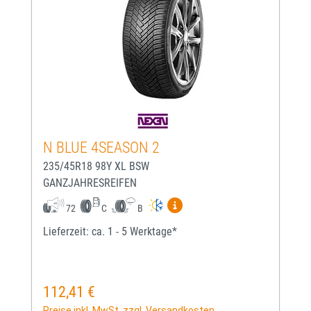
N BLUE 4SEASON 2
235/45R18 98Y XL BSW
GANZJAHRESREIFEN
Mehr Informationen zum EU-
72
C
B
Lieferzeit: ca. 1 - 5 Werktage*
112,41 €
Regulärer Preis:
Preise inkl. MwSt. zzgl. Versandkosten