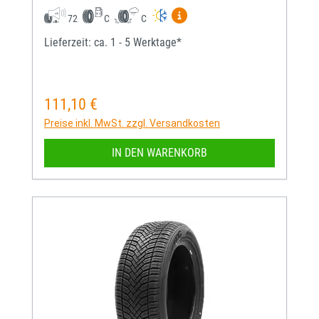
Mehr Informationen zum EU-
72
C
C
Lieferzeit: ca. 1 - 5 Werktage*
111,10 €
Regulärer Preis:
Preise inkl. MwSt. zzgl. Versandkosten
IN DEN WARENKORB