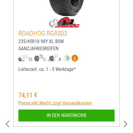
ROADHOG RGAS02
235/45R18 98Y XL BSW
GANZJAHRESREIFEN
Mehr Informationen zum EU-
72
C
B
Lieferzeit: ca. 1 - 5 Werktage*
74,11 €
Regulärer Preis:
Preise inkl. MwSt. zzgl. Versandkosten
IN DEN WARENKORB