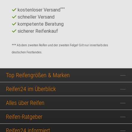
kostenloser Versand
***
schneller Versand
kompetente Beratung
sicherer Reifenkauf
*** Ab dem zweiten Reifen und der zweiten Felge! Gilt nur innerhalb des
deutschen Festlandes.
Top Reifengrößen & Marken
Reifen24 im Überblick
Alles über Reifen
Reifen-Ratgeber
Reifen24 informiert