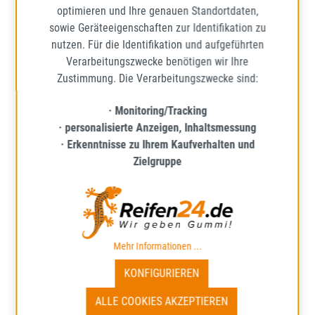
88,70 €
Regulärer Preis:
optimieren und Ihre genauen Standortdaten,
Preise inkl. MwSt. zzgl. Versandkosten
sowie Geräteeigenschaften zur Identifikation zu
nutzen. Für die Identifikation und aufgeführten
IN DEN WARENKORB
Verarbeitungszwecke benötigen wir Ihre
Zustimmung. Die Verarbeitungszwecke sind:
· Monitoring/Tracking
· personalisierte Anzeigen, Inhaltsmessung
· Erkenntnisse zu Ihrem Kaufverhalten und
Zielgruppe
Mehr Informationen ...
KONFIGURIEREN
UNIGRIP
ALLE COOKIES AKZEPTIEREN
LATERAL FORCE 4S