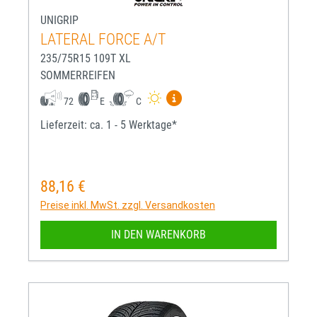
UNIGRIP
LATERAL FORCE A/T
235/75R15 109T XL
SOMMERREIFEN
Mehr Informationen zum EU-R
72
E
C
Lieferzeit: ca. 1 - 5 Werktage*
88,16 €
Regulärer Preis:
Preise inkl. MwSt. zzgl. Versandkosten
IN DEN WARENKORB