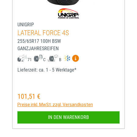
UNIGRIP
LATERAL FORCE 4S
255/65R17 100H BSW
GANZJAHRESREIFEN
Mehr Informationen zum EU-R
71
C
B
Lieferzeit: ca. 1 - 5 Werktage*
101,51 €
Regulärer Preis:
Preise inkl. MwSt. zzgl. Versandkosten
IN DEN WARENKORB