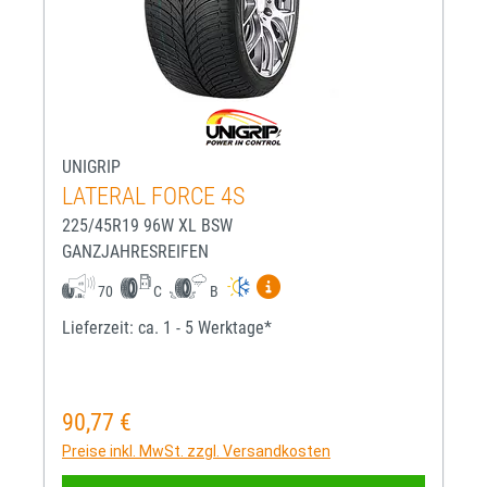
UNIGRIP
LATERAL FORCE 4S
225/45R19 96W XL BSW
GANZJAHRESREIFEN
Mehr Informationen zum EU-R
70
C
B
Lieferzeit: ca. 1 - 5 Werktage*
90,77 €
Regulärer Preis:
Preise inkl. MwSt. zzgl. Versandkosten