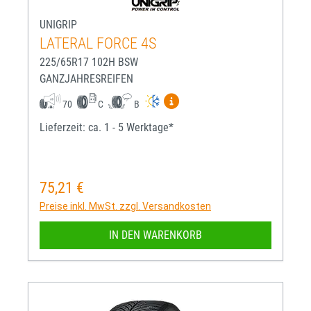
UNIGRIP
LATERAL FORCE 4S
225/65R17 102H BSW
GANZJAHRESREIFEN
Mehr Informationen zum EU-R
70
C
B
Lieferzeit: ca. 1 - 5 Werktage*
75,21 €
Regulärer Preis:
Preise inkl. MwSt. zzgl. Versandkosten
IN DEN WARENKORB