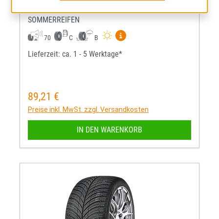
245/45R19 102W BSW
SOMMERREIFEN
Mehr Informationen zum EU-R
70
C
B
Lieferzeit: ca. 1 - 5 Werktage*
89,21 €
Regulärer Preis:
Preise inkl. MwSt. zzgl. Versandkosten
IN DEN WARENKORB