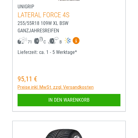
UNIGRIP
LATERAL FORCE 4S
255/55R18 109W XL BSW
GANZJAHRESREIFEN
Mehr Informationen zum EU-R
71
C
B
Lieferzeit: ca. 1 - 5 Werktage*
95,11 €
Regulärer Preis:
Preise inkl. MwSt. zzgl. Versandkosten
IN DEN WARENKORB