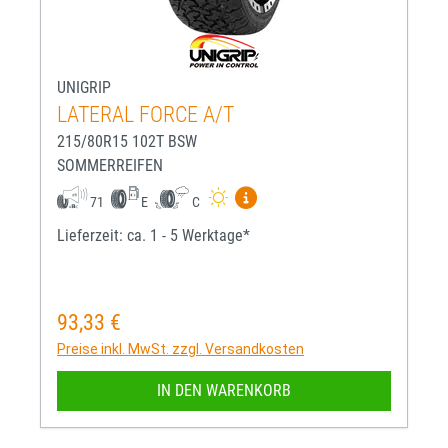
UNIGRIP
LATERAL FORCE A/T
215/80R15 102T BSW
SOMMERREIFEN
Mehr Informationen zum EU-R
71
E
C
Lieferzeit: ca. 1 - 5 Werktage*
93,33 €
Regulärer Preis:
Preise inkl. MwSt. zzgl. Versandkosten
IN DEN WARENKORB