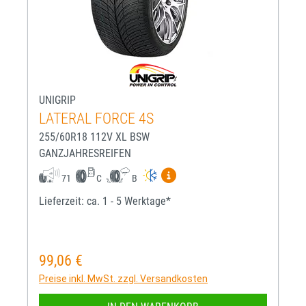
UNIGRIP
LATERAL FORCE 4S
255/60R18 112V XL BSW
GANZJAHRESREIFEN
Mehr Informationen zum EU-R
71
C
B
Lieferzeit: ca. 1 - 5 Werktage*
99,06 €
Regulärer Preis:
Preise inkl. MwSt. zzgl. Versandkosten