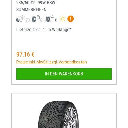
235/50R19 99W BSW
SOMMERREIFEN
Mehr Informationen zum EU-R
70
C
B
Lieferzeit: ca. 1 - 5 Werktage*
97,16 €
Regulärer Preis:
Preise inkl. MwSt. zzgl. Versandkosten
IN DEN WARENKORB