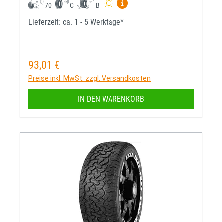
Mehr Informationen zum EU-R
70
C
B
Lieferzeit: ca. 1 - 5 Werktage*
93,01 €
Regulärer Preis:
Preise inkl. MwSt. zzgl. Versandkosten
IN DEN WARENKORB