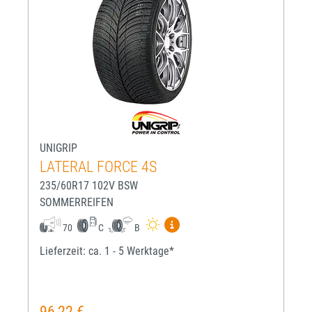
UNIGRIP
LATERAL FORCE 4S
235/60R17 102V BSW
SOMMERREIFEN
Mehr Informationen zum EU-R
70
C
B
Lieferzeit: ca. 1 - 5 Werktage*
96,22 €
Regulärer Preis: