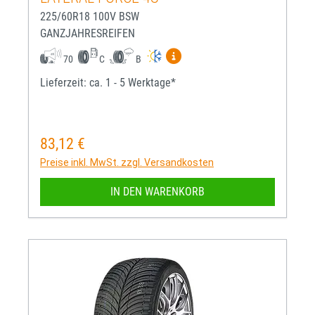
225/60R18 100V BSW
GANZJAHRESREIFEN
Mehr Informationen zum EU-R
70
C
B
Lieferzeit: ca. 1 - 5 Werktage*
83,12 €
Regulärer Preis:
Preise inkl. MwSt. zzgl. Versandkosten
IN DEN WARENKORB