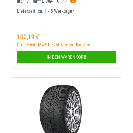
71
E
C
Lieferzeit: ca. 1 - 5 Werktage*
100,19 €
Regulärer Preis:
Preise inkl. MwSt. zzgl. Versandkosten
IN DEN WARENKORB