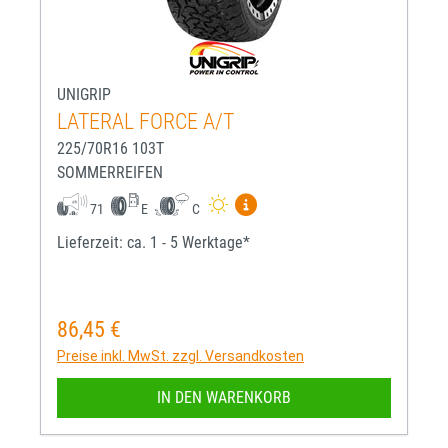
UNIGRIP
LATERAL FORCE A/T
225/70R16 103T
SOMMERREIFEN
Mehr Informationen zum EU-R
71
E
C
Lieferzeit: ca. 1 - 5 Werktage*
86,45 €
Regulärer Preis:
Preise inkl. MwSt. zzgl. Versandkosten
IN DEN WARENKORB