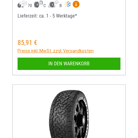
Mehr Informationen zum EU-R
70
C
B
Lieferzeit: ca. 1 - 5 Werktage*
85,91 €
Regulärer Preis:
Preise inkl. MwSt. zzgl. Versandkosten
IN DEN WARENKORB