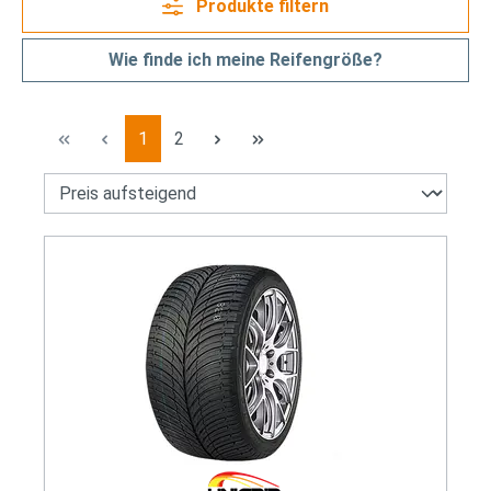
Produkte filtern
Wie finde ich meine Reifengröße?
Seite
Seite
1
2