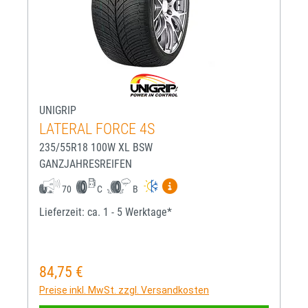
UNIGRIP
LATERAL FORCE 4S
235/55R18 100W XL BSW
GANZJAHRESREIFEN
Mehr Informationen zum EU-R
70
C
B
Lieferzeit: ca. 1 - 5 Werktage*
84,75 €
Regulärer Preis:
Preise inkl. MwSt. zzgl. Versandkosten