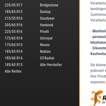
Verarbeit
225/45 R17
Bridgestone
benötigen 
185/65 R15
Dunlop
Zustimmun
215/55 R16
Goodyear
Verarbeit
205/60 R16
Hankook
· Monitor
225/55 R16
Pirelli
· personal
175/65 R14
Uniroyal
Inhaltsme
175/65 R15
Nexen
· Erkennt
185/65 R14
Nokian
Kaufverha
185/60 R14
GT-Radial
185/60 R15
Alle Hersteller
Sie könne
jederzeit
Alle Reifen
Ihre Priva
anpassen.