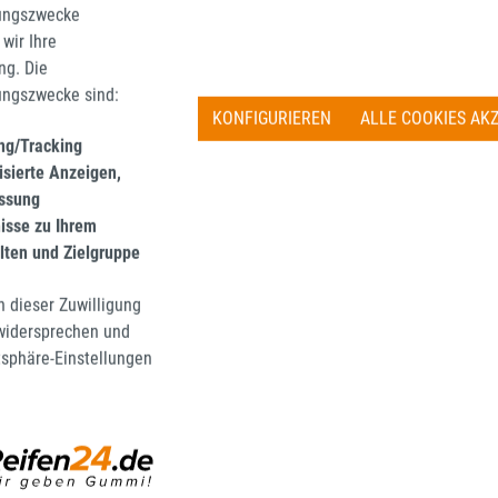
ungszwecke
Reifen24 Vorteilsprogramme
wir Ihre
Herstelleraktionen
g. Die
Reifen24 Partner-Netzwerk
ungszwecke sind:
Kunden über uns
KONFIGURIEREN
ALLE COOKIES AK
ing/Tracking
Computerbild - Autobild - Top Shop Auszeichnung
isierte Anzeigen,
Newsletter Anmeldung
ssung
FAQ - häufige Fragen
nisse zu Ihrem
Versand und Zahlung
lten und Zielgruppe
Shopping-Guide: Hilfe beim Bestellablauf
Jobs bei Reifen24
n dieser Zuwilligung
 widersprechen und
Reifen24 Pressebox
tsphäre-Einstellungen
Impressum
AGB
Barrierefreiheitserklärung
Kontakt
Widerruf