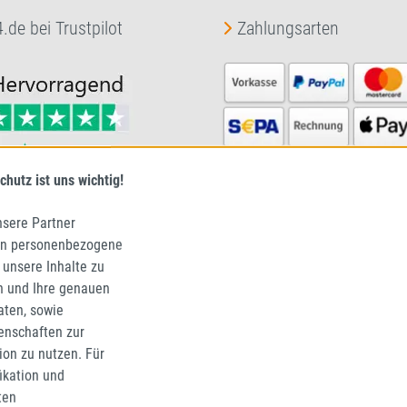
.de bei Trustpilot
Zahlungsarten
chutz ist uns wichtig!
nsere Partner
en personenbezogene
 unsere Inhalte zu
n und Ihre genauen
aten, sowie
enschaften zur
Reifen24 im Überblick
tion zu nutzen. Für
fikation und
Über Reifen24
ten
Reifen24 B2B Business HUB