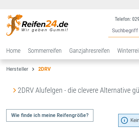
 Hauptinhalt springen
Zur Suche springen
Zur Hauptnavigation springen
Telefon: 02
Home
Sommerreifen
Ganzjahresreifen
Winterre
Hersteller
2DRV
2DRV Alufelgen - die clevere Alternative g
Wie finde ich meine Reifengröße?
Kei