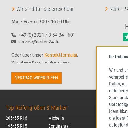
Wir sind für Sie erreichbar
Reifen24
Mo. - Fr.
von 9:00 - 16:00 Uhr
+49 (0) 2921 / 3 54 84 - 60
**
service@reifen24.de
Oder über unser
Kontaktformular
.
Ihr Datens
** Es gelten die Preise Ihres Telefonanbieters
Wir und u
verarbeit
VERTRAG WIDERRUFEN
Daten, um
optimiere
Standortd
Geräteeig
Top Reifengrößen & Marken
Identifika
die Identi
205/55 R16
Michelin
aufgeführ
195/65 R15
Continental