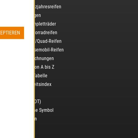
Alles über Ganzjahresreifen
Alles über Felgen
Alles über Kompletträder
Alles über Motorradreifen
ZEPTIEREN
Alles über ATV/Quad-Reifen
Alles über Reisemobil-Reifen
Reifenkennzeichnungen
Reifenkürzel von A bis Z
Drehmoment-Tabelle
Geschwindigkeitsindex
Lastindex
Reifenalter (DOT)
3PMSF – Alpine Symbol
Run-Flat-Reifen
Reifenaufbau
EU-Label