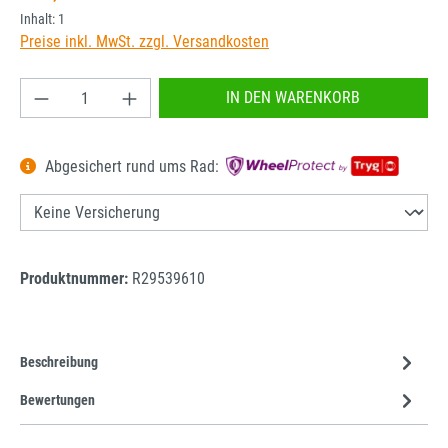
Inhalt:
1
Preise inkl. MwSt. zzgl. Versandkosten
Produkt Anzahl: Gib den gewünschten Wert ein od
IN DEN WARENKORB
Abgesichert rund ums Rad:
Produktnummer:
R29539610
Beschreibung
Bewertungen