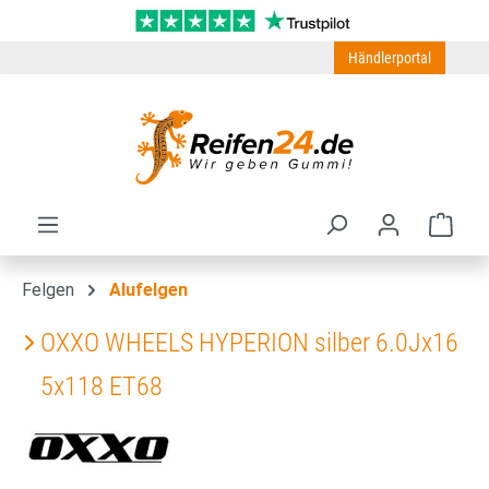
Zum Hauptinhalt springen
Händlerportal
Ware
Felgen
Alufelgen
OXXO WHEELS HYPERION silber 6.0Jx16
5x118 ET68