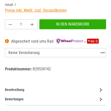
Inhalt:
1
Preise inkl. MwSt. zzgl. Versandkosten
Produkt Anzahl: Gib den gewünschten Wert ein od
IN DEN WARENKORB
Abgesichert rund ums Rad:
Produktnummer:
R29539742
Beschreibung
Bewertungen