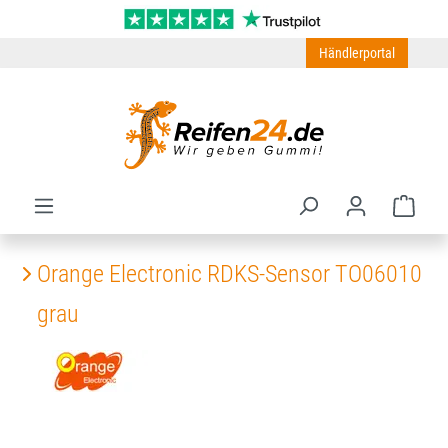
Zum Hauptinhalt springen
Händlerportal
Ware
Orange Electronic RDKS-Sensor TO06010
grau
Bildergalerie überspringen