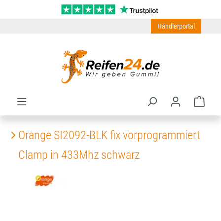
Zum Hauptinhalt springen
Händlerportal
Ware
Orange SI2092-BLK fix vorprogrammiert
Clamp in 433Mhz schwarz
Bildergalerie überspringen