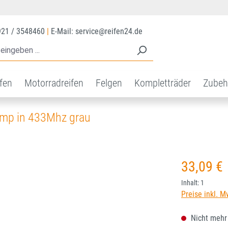
921 / 3548460
|
E-Mail: service@reifen24.de
ifen
Motorradreifen
Felgen
Kompletträder
Zubeh
amp in 433Mhz grau
Regulärer Prei
33,09 €
Inhalt:
1
Preise inkl. M
Nicht mehr