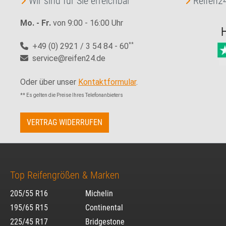
Wir sind für Sie erreichbar
Reifen24
Mo. - Fr.
von 9:00 - 16:00 Uhr
+49 (0) 2921 / 3 54 84 - 60
**
service@reifen24.de
Oder über unser
Kontaktformular
.
** Es gelten die Preise Ihres Telefonanbieters
VERTRAG WIDERRUFEN
Top Reifengrößen & Marken
205/55 R16
Michelin
195/65 R15
Continental
225/45 R17
Bridgestone