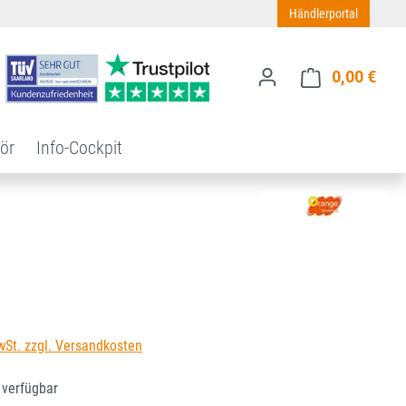
Händlerportal
0,00 €
Ware
ör
Info-Cockpit
s:
wSt. zzgl. Versandkosten
 verfügbar