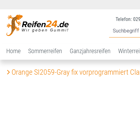
 Hauptinhalt springen
Zur Suche springen
Zur Hauptnavigation springen
Telefon: 02
Home
Sommerreifen
Ganzjahresreifen
Winterre
Orange SI2059-Gray fix vorprogrammiert Cl
Bildergalerie überspringen