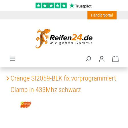
Zum Hauptinhalt springen
Händlerportal
Ware
Orange SI2059-BLK fix vorprogrammiert
Clamp in 433Mhz schwarz
Bildergalerie überspringen