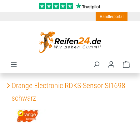
Zum Hauptinhalt springen
Händlerportal
Ware
Orange Electronic RDKS-Sensor SI1698
schwarz
Bildergalerie überspringen