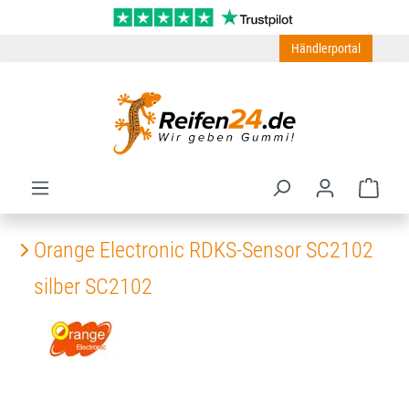
Zum Hauptinhalt springen
Händlerportal
Ware
Orange Electronic RDKS-Sensor SC2102
silber SC2102
Bildergalerie überspringen