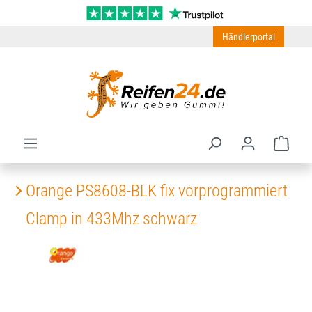
Zum Hauptinhalt springen
Händlerportal
Ware
Orange PS8608-BLK fix vorprogrammiert
Clamp in 433Mhz schwarz
Bildergalerie überspringen