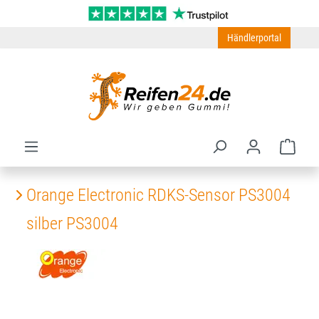
Zum Hauptinhalt springen
Händlerportal
Ware
Orange Electronic RDKS-Sensor PS3004
silber PS3004
Bildergalerie überspringen