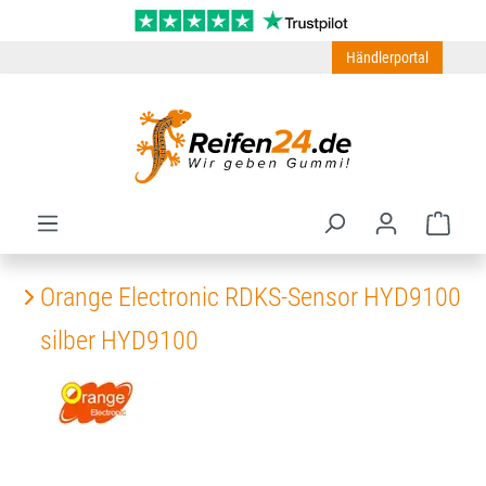
Zum Hauptinhalt springen
Händlerportal
Ware
Orange Electronic RDKS-Sensor HYD9100
silber HYD9100
Bildergalerie überspringen