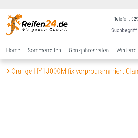
 Hauptinhalt springen
Zur Suche springen
Zur Hauptnavigation springen
Telefon: 02
Home
Sommerreifen
Ganzjahresreifen
Winterre
Orange HY1J000M fix vorprogrammiert Clam
Bildergalerie überspringen