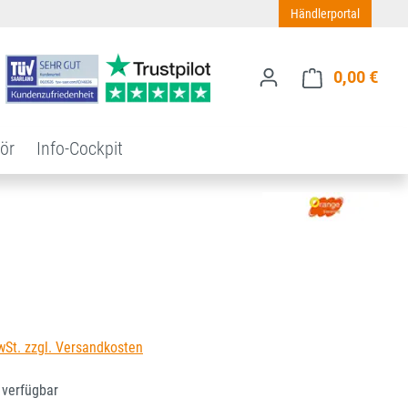
Händlerportal
0,00 €
Ware
ör
Info-Cockpit
s:
wSt. zzgl. Versandkosten
 verfügbar