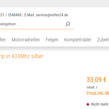
921 / 3548460
|
E-Mail: service@reifen24.de
ifen
Motorradreifen
Felgen
Kompletträder
Zubeh
p in 433Mhz silber
Regulärer Prei
33,09 €
Inhalt:
1
Preise inkl. M
Nicht mehr