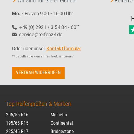
Wir sind für Sie erreichbar
Reifen24
Mo. - Fr.
von 9:00 - 16:00 Uhr
+49 (0) 2921 / 3 54 84 - 60
**
service@reifen24.de
Oder über unser
Kontaktformular
.
** Es gelten die Preise Ihres Telefonanbieters
VERTRAG WIDERRUFEN
Top Reifengrößen & Marken
205/55 R16
Michelin
195/65 R15
Continental
225/45 R17
Bridgestone