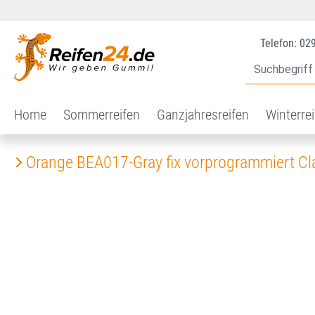
 Hauptinhalt springen
Zur Suche springen
Zur Hauptnavigation springen
Telefon: 02
Home
Sommerreifen
Ganzjahresreifen
Winterre
Orange BEA017-Gray fix vorprogrammiert C
Bildergalerie überspringen