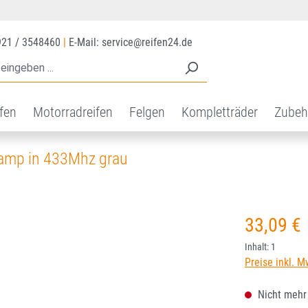
921 / 3548460
|
E-Mail: service@reifen24.de
ifen
Motorradreifen
Felgen
Kompletträder
Zubeh
lamp in 433Mhz grau
Regulärer Prei
33,09 €
Inhalt:
1
Preise inkl. M
Nicht mehr