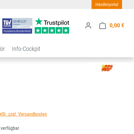
Händlerportal
0,00 €
Ware
ör
Info-Cockpit
s:
wSt. zzgl. Versandkosten
 verfügbar