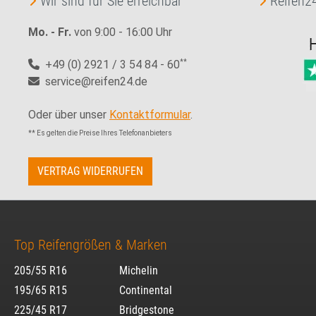
Wir sind für Sie erreichbar
Reifen24
Mo. - Fr.
von 9:00 - 16:00 Uhr
+49 (0) 2921 / 3 54 84 - 60
**
service@reifen24.de
Oder über unser
Kontaktformular
.
** Es gelten die Preise Ihres Telefonanbieters
VERTRAG WIDERRUFEN
Top Reifengrößen & Marken
205/55 R16
Michelin
195/65 R15
Continental
225/45 R17
Bridgestone