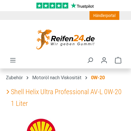
Zum Hauptinhalt springen
Händlerportal
Ware
Zubehör
Motoröl nach Viskosität
0W-20
Shell Helix Ultra Professional AV-L 0W-20
1 Liter