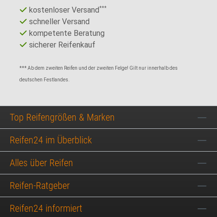
kostenloser Versand
***
schneller Versand
kompetente Beratung
sicherer Reifenkauf
*** Ab dem zweiten Reifen und der zweiten Felge! Gilt nur innerhalb des
deutschen Festlandes.
Top Reifengrößen & Marken
Reifen24 im Überblick
Alles über Reifen
Reifen-Ratgeber
Reifen24 informiert