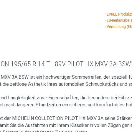
· EPREL Produkt
· EU-Reifenlabel
· Verordnung (E
ION 195/65 R 14 TL 89V PILOT HX MXV 3A BSW
3A BSW ist ein hochwertiger Sommerreifen, der speziell für 
 die zeitlose Ästhetik Ihres automobilen Schmuckstücks und so
 und Langlebigkeit aus - Eigenschaften, die besonders bei Fahr
uch nach längeren Standzeiten ein sicheres und komfortables Fah
tet der MICHELIN COLLECTION PILOT HX MXV 3A seine Stärken o
mit Sie die Ausfahrten mit Ihrem Klassiker in vollen Zügen geni