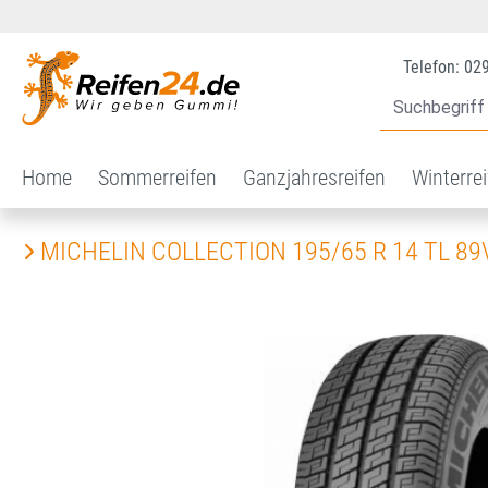
 Hauptinhalt springen
Zur Suche springen
Zur Hauptnavigation springen
Telefon: 02
Home
Sommerreifen
Ganzjahresreifen
Winterre
MICHELIN COLLECTION 195/65 R 14 TL 89
Bildergalerie überspringen