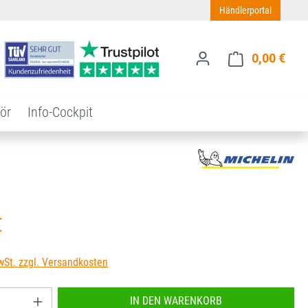
Händlerportal
0,00 €
Ware
ör
Info-Cockpit
s:
€
wSt. zzgl. Versandkosten
nzahl: Gib den gewünschten Wert ein oder benu
IN DEN WARENKORB