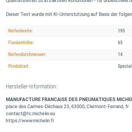
Qualitätsreifen zu attraktiven Konditionen - für unbeschwert
Dieser Text wurde mit KI-Unterstützung auf Basis der folge
Reifenbreite:
195
Flankenhöhe:
65
Reifendurchmesser:
14
Produktart:
Spezial
Hersteller-Information:
MANUFACTURE FRANCAISE DES PNEUMATIQUES MICHE
place des Carmes-Déchaux 23, 63000, Clermont-Ferrand, fr
contact@tc.michelin.eu
https://www.michelin.fr