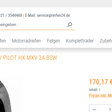
921 / 3548460
|
E-Mail: service@reifen24.de
ifen
Motorradreifen
Felgen
Kompletträder
Zubeh
V PILOT HX MXV 3A BSW
Regulärer Prei
170,17 
Inhalt:
1
Preise inkl. M
Produkt A