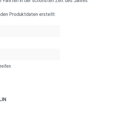
e Fahrten in der schönsten Zeit des Jahres.
nden Produktdaten erstellt:
reifen
LIN