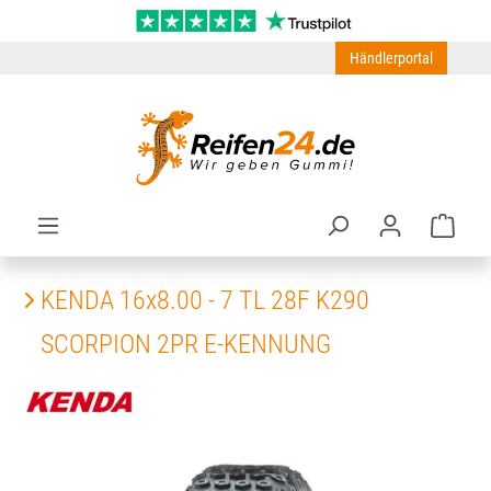
Zum Hauptinhalt springen
Händlerportal
Ware
KENDA 16x8.00 - 7 TL 28F K290
SCORPION 2PR E-KENNUNG
Bildergalerie überspringen