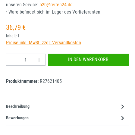
unseren Service:
b2b@reifen24.de
.
· Ware befindet sich im Lager des Vorlieferanten.
Regulärer Preis:
36,79 €
Inhalt:
1
Preise inkl. MwSt. zzgl. Versandkosten
Produkt Anzahl: Gib den gewünschten Wert ein od
IN DEN WARENKORB
Produktnummer:
R27621405
Beschreibung
Bewertungen