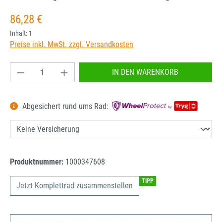
Regulärer Preis:
86,28 €
Inhalt:
1
Preise inkl. MwSt. zzgl. Versandkosten
Produkt Anzahl: Gib den gewünschten Wert ein od
IN DEN WARENKORB
Abgesichert rund ums Rad:
Produktnummer:
1000347608
TIPP
Jetzt Komplettrad zusammenstellen