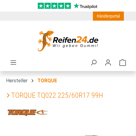
Zum Hauptinhalt springen
Händlerportal
Ware
Hersteller
TORQUE
TORQUE TQ022 225/60R17 99H
Bildergalerie überspringen