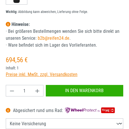
Wichtig:
Abbildung kann abweichen, Lieferung ohne Felge.
Hinweise:
· Bei größeren Bestellmengen wenden Sie sich bitte direkt an
unseren Service:
b2b@reifen24.de
.
· Ware befindet sich im Lager des Vorlieferanten.
Regulärer Preis:
694,56 €
Inhalt:
1
Preise inkl. MwSt. zzgl. Versandkosten
Produkt Anzahl: Gib den gewünschten Wert ein od
IN DEN WARENKORB
Abgesichert rund ums Rad: