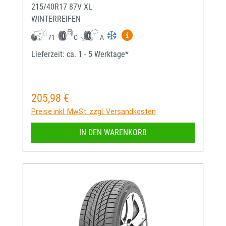
215/40R17 87V XL
WINTERREIFEN
Mehr Informationen zum EU-
71
C
A
Lieferzeit: ca. 1 - 5 Werktage*
205,98 €
Regulärer Preis:
Preise inkl. MwSt. zzgl. Versandkosten
IN DEN WARENKORB