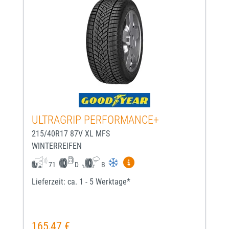
ULTRAGRIP PERFORMANCE+
215/40R17 87V XL MFS
WINTERREIFEN
Mehr Informationen zum EU-
71
D
B
Lieferzeit: ca. 1 - 5 Werktage*
165,47 €
Regulärer Preis: