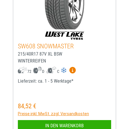
SW608 SNOWMASTER
215/40R17 87V XL BSW
WINTERREIFEN
Mehr Informationen zum EU-
72
D
C
Lieferzeit: ca. 1 - 5 Werktage*
84,52 €
Regulärer Preis:
Preise inkl. MwSt. zzgl. Versandkosten
IN DEN WARENKORB