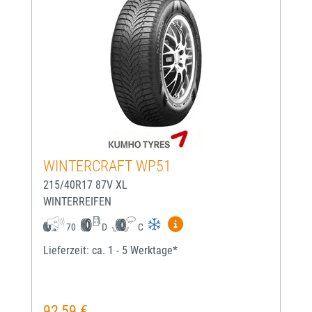
WINTERCRAFT WP51
215/40R17 87V XL
WINTERREIFEN
Mehr Informationen zum EU-
70
D
C
Lieferzeit: ca. 1 - 5 Werktage*
92,59 €
Regulärer Preis: