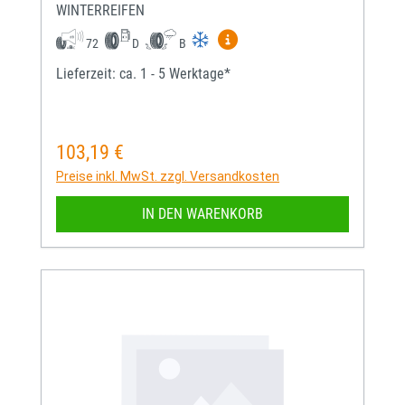
WINTERREIFEN
Mehr Informationen zum EU-
72
D
B
Lieferzeit: ca. 1 - 5 Werktage*
103,19 €
Regulärer Preis:
Preise inkl. MwSt. zzgl. Versandkosten
IN DEN WARENKORB