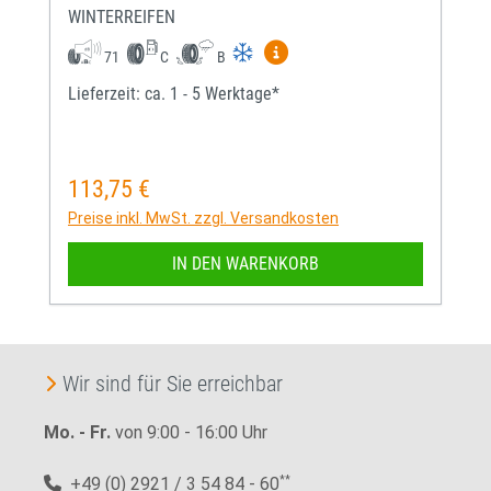
WINTERREIFEN
Mehr Informationen zum EU-
71
C
B
Lieferzeit: ca. 1 - 5 Werktage*
113,75 €
Regulärer Preis:
Preise inkl. MwSt. zzgl. Versandkosten
IN DEN WARENKORB
Wir sind für Sie erreichbar
Mo. - Fr.
von 9:00 - 16:00 Uhr
+49 (0) 2921 / 3 54 84 - 60
**