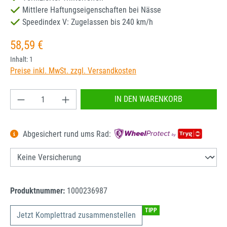
Mittlere Haftungseigenschaften bei Nässe
Speedindex V: Zugelassen bis 240 km/h
Regulärer Preis:
58,59 €
Inhalt:
1
Preise inkl. MwSt. zzgl. Versandkosten
Produkt Anzahl: Gib den gewünschten Wert ein od
IN DEN WARENKORB
Abgesichert rund ums Rad:
Produktnummer:
1000236987
TIPP
Jetzt Komplettrad zusammenstellen