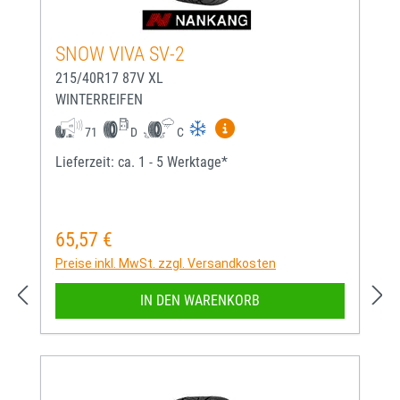
SNOW VIVA SV-2
215/40R17 87V XL
WINTERREIFEN
Mehr Informationen zum EU-
71
D
C
Lieferzeit: ca. 1 - 5 Werktage*
65,57 €
Regulärer Preis:
Preise inkl. MwSt. zzgl. Versandkosten
IN DEN WARENKORB