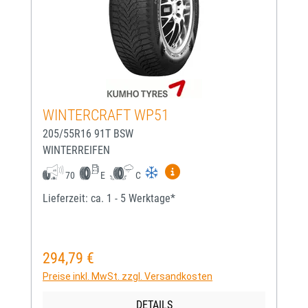
WINTERCRAFT WP51
205/55R16 91T BSW
WINTERREIFEN
Mehr Informationen zum EU-
70
E
C
Lieferzeit: ca. 1 - 5 Werktage*
294,79 €
Regulärer Preis:
Preise inkl. MwSt. zzgl. Versandkosten
DETAILS