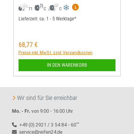
Mehr Informationen zum EU-
71
C
C
Lieferzeit: ca. 1 - 5 Werktage*
68,77 €
Regulärer Preis:
Preise inkl. MwSt. zzgl. Versandkosten
IN DEN WARENKORB
Wir sind für Sie erreichbar
Mo. - Fr.
von 9:00 - 16:00 Uhr
+49 (0) 2921 / 3 54 84 - 60
**
service@reifen24.de