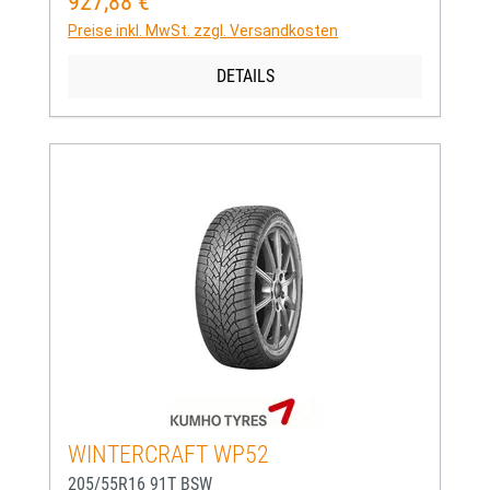
927,88 €
Regulärer Preis:
Preise inkl. MwSt. zzgl. Versandkosten
DETAILS
WINTERCRAFT WP52
205/55R16 91T BSW