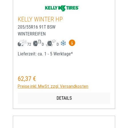
KELLY WINTER HP
205/55R16 91T BSW
WINTERREIFEN
Mehr Informationen zum EU-
72
D
D
Lieferzeit: ca. 1 - 5 Werktage*
62,37 €
Regulärer Preis:
Preise inkl. MwSt. zzgl. Versandkosten
DETAILS