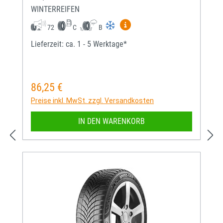
WINTERREIFEN
Mehr Informationen zum EU-
72
C
B
Lieferzeit: ca. 1 - 5 Werktage*
86,25 €
Regulärer Preis:
Preise inkl. MwSt. zzgl. Versandkosten
IN DEN WARENKORB