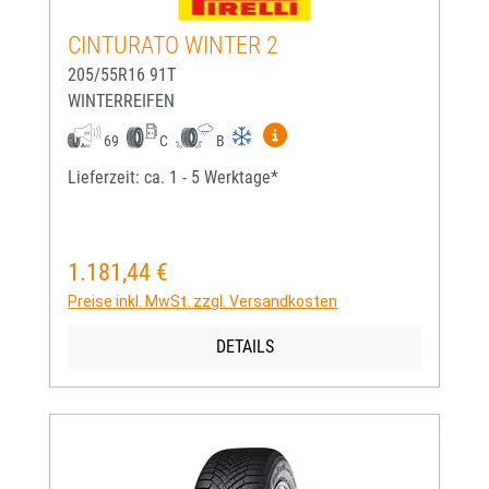
CINTURATO WINTER 2
205/55R16 91T
WINTERREIFEN
Mehr Informationen zum EU-
69
C
B
Lieferzeit: ca. 1 - 5 Werktage*
1.181,44 €
Regulärer Preis:
Preise inkl. MwSt. zzgl. Versandkosten
DETAILS