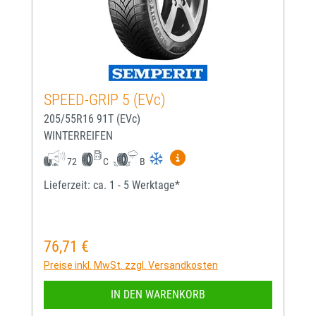
SPEED-GRIP 5 (EVc)
205/55R16 91T (EVc)
WINTERREIFEN
Mehr Informationen zum EU-
72
C
B
Lieferzeit: ca. 1 - 5 Werktage*
76,71 €
Regulärer Preis:
Preise inkl. MwSt. zzgl. Versandkosten
IN DEN WARENKORB