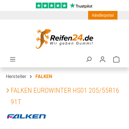
Zum Hauptinhalt springen
Händlerportal
Ware
Hersteller
FALKEN
FALKEN EUROWINTER HS01 205/55R16
91T