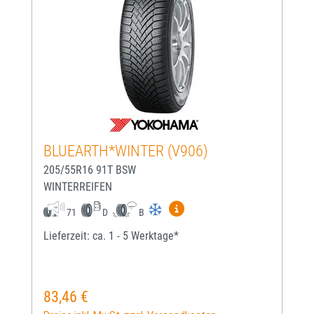
BLUEARTH*WINTER (V906)
205/55R16 91T BSW
WINTERREIFEN
Mehr Informationen zum EU-
71
D
B
Lieferzeit: ca. 1 - 5 Werktage*
83,46 €
Regulärer Preis: